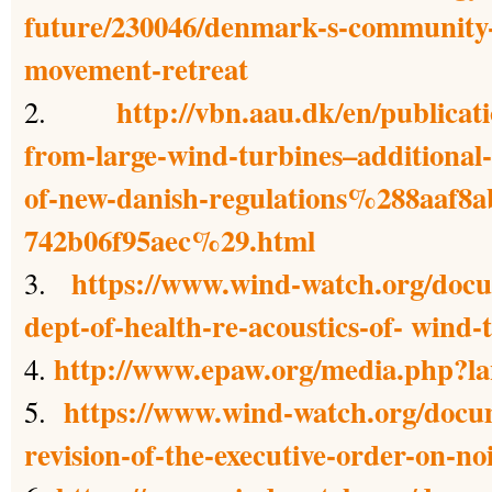
future/230046/denmark-s-comm
movement-retreat
http://vbn.aau.dk/en/publicat
2.
from-large-wind-turbines–additional
of-new-danish-regulations%288aaf8a
742b06f95aec%29.html
https://www.wind-watch.org/docum
3.
dept-of-health-re-acoustics-of- wind-
http://www.epaw.org/media.php?l
4.
https://www.wind-watch.org/docu
5.
revision-of-the-executive-order-on-n