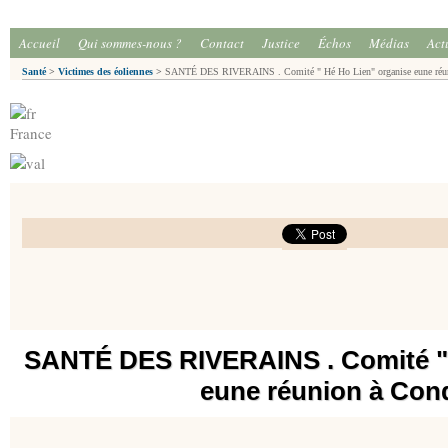
Accueil
Qui sommes-nous ?
Contact
Justice
Échos
Médias
Act
Santé
>
Victimes des éoliennes
>
SANTÉ DES RIVERAINS . Comité " Hé Ho Lien" organise eune réun
France
SANTÉ DES RIVERAINS . Comité " 
eune réunion à Con