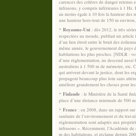
carences des critères de danger retenus e
infrasons, y compris inférieures à 1 Hz.
au moins égale à 10 fois la hauteur de
une hauteur hors-tout de 150 m environ,
Royaume-Uni
*
: dès 2012, le très séri
respectées au monde, publiait un article i
d’un lien étroit entre le bruit des éolie
même année, le gouvernement du pays dé
habitations les plus proches. [NDLR : vo
d’une règlementation, ne descend aussi b
australiens à 1 500 m de mémoire, etc. 
qui arrivent devant la justice, dont les e
propagent beaucoup plus loin sans atténu
améliore grandement les choses pour les 
Finlande
*
: le Ministère de la Santé f
place d’une distance minimale de 500 m 
France
*
: en 2008, dans un rapport sur 
sanitaire de l’environnement et du travail)
réglementation sont adaptés aux proprié
infrasons ». Récemment, l’Académie de
m des habitations, et réclame depuis 20