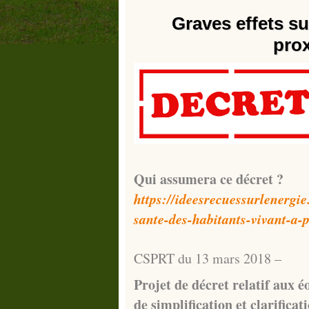
Graves effets su
prox
Qui assumera ce décret ?
https://ideesrecuessurlenergie
sante-des-habitants-vivant-a-
CSPRT du 13 mars 2018 –
Projet de décret relatif aux é
de simplification et clarifica