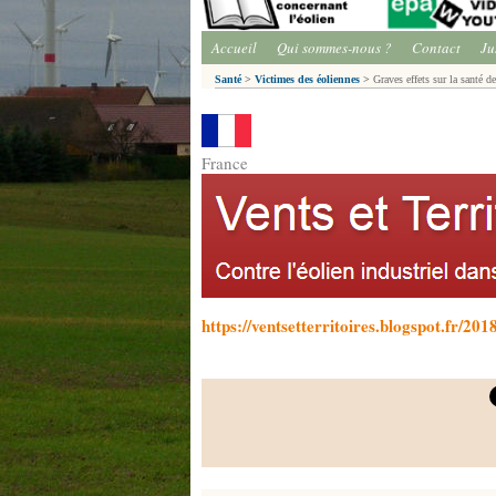
Accueil
Qui sommes-nous ?
Contact
Ju
Santé
>
Victimes des éoliennes
>
Graves effets sur la santé d
France
https://ventsetterritoires.blogspot.fr/2