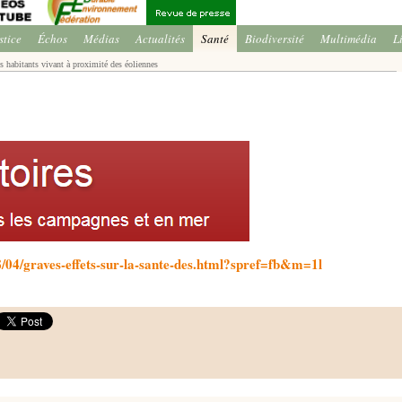
stice
Échos
Médias
Actualités
Santé
Biodiversité
Multimédia
L
es habitants vivant à proximité des éoliennes
018/04/graves-effets-sur-la-sante-des.html?spref=fb&m=1l