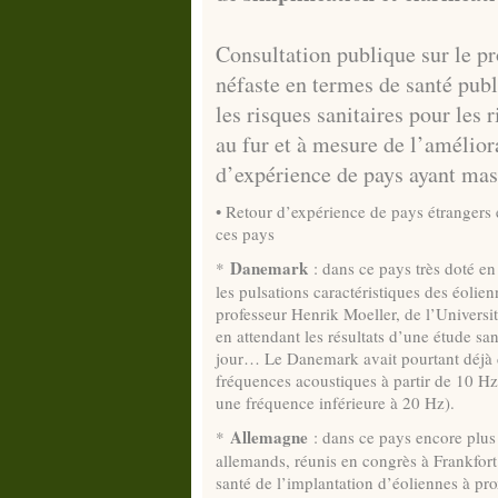
Consultation publique sur le pr
néfaste en termes de santé publi
les risques sanitaires pour les 
au fur et à mesure de l’amélior
d’expérience de pays ayant mas
• Retour d’expérience de pays étrangers e
ces pays
Danemark
*
: dans ce pays très doté en
les pulsations caractéristiques des éolie
professeur Henrik Moeller, de l’Universi
en attendant les résultats d’une étude san
jour… Le Danemark avait pourtant déjà d
fréquences acoustiques à partir de 10 Hz (
une fréquence inférieure à 20 Hz).
Allemagne
*
: dans ce pays encore plus
allemands, réunis en congrès à Frankfort
santé de l’implantation d’éoliennes à pro