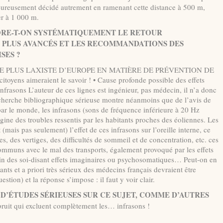
heureusement décidé autrement en ramenant cette distance à 500 m,
er à 1 000 m.
RE-T-ON SYSTÉMATIQUEMENT LE RETOUR
S PLUS AVANCÉS ET LES RECOMMANDATIONS DES
SES ?
LE PLUS LAXISTE D’EUROPE EN MATIÈRE DE PRÉVENTION DE
ns aimeraient le savoir ! • Cause profonde possible des effets
 infrasons L’auteur de ces lignes est ingénieur, pas médecin, il n’a donc
echerche bibliographique sérieuse montre néanmoins que de l’avis de
r le monde, les infrasons (sons de fréquence inférieure à 20 Hz
gine des troubles ressentis par les habitants proches des éoliennes. Les
ais pas seulement) l’effet de ces infrasons sur l’oreille interne, ce
s, des vertiges, des difficultés de sommeil et de concentration, etc. ces
ommuns avec le mal des transports, également provoqué par les effets
oin des soi-disant effets imaginaires ou psychosomatiques… Peut-on en
dants et a priori très sérieux des médecins français devraient être
tion) et la réponse s’impose : il faut y voir clair.
 D’ÉTUDES SÉRIEUSES SUR CE SUJET, COMME D’AUTRES
ruit qui excluent complètement les… infrasons !