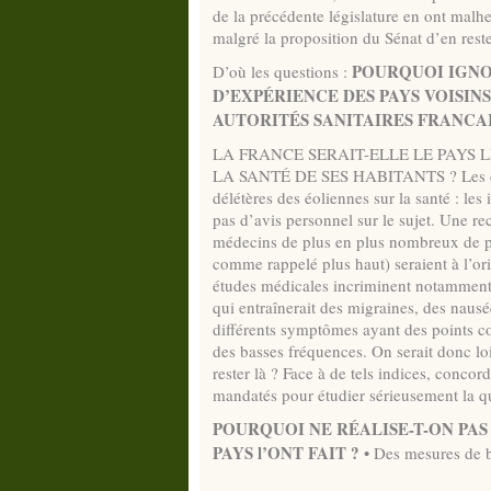
de la précédente législature en ont mal
malgré la proposition du Sénat d’en rest
POURQUOI IGNO
D’où les questions :
D’EXPÉRIENCE DES PAYS VOISIN
AUTORITÉS SANITAIRES FRANCAI
LA FRANCE SERAIT-ELLE LE PAYS 
LA SANTÉ DE SES HABITANTS ? Les citoye
délétères des éoliennes sur la santé : les
pas d’avis personnel sur le sujet. Une r
médecins de plus en plus nombreux de pa
comme rappelé plus haut) seraient à l’ori
études médicales incriminent notamment (m
qui entraînerait des migraines, des nausée
différents symptômes ayant des points c
des basses fréquences. On serait donc l
rester là ? Face à de tels indices, concor
mandatés pour étudier sérieusement la ques
POURQUOI NE RÉALISE-T-ON PAS
PAYS l’ONT FAIT ?
• Des mesures de b