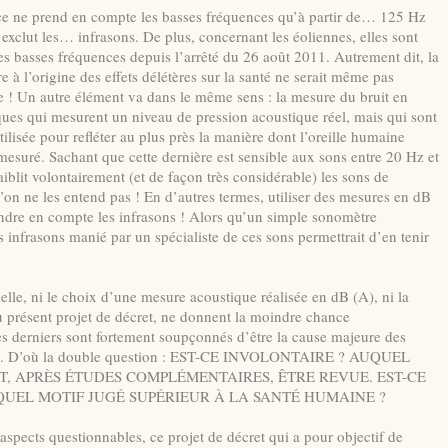
nce ne prend en compte les basses fréquences qu’à partir de… 125 Hz
 exclut les… infrasons. De plus, concernant les éoliennes, elles sont
es basses fréquences depuis l’arrêté du 26 août 2011. Autrement dit, la
à l’origine des effets délétères sur la santé ne serait même pas
e ! Un autre élément va dans le même sens : la mesure du bruit en
iques qui mesurent un niveau de pression acoustique réel, mais qui sont
ilisée pour refléter au plus près la manière dont l’oreille humaine
t mesuré. Sachant que cette dernière est sensible aux sons entre 20 Hz et
blit volontairement (et de façon très considérable) les sons de
’on ne les entend pas ! En d’autres termes, utiliser des mesures en dB
endre en compte les infrasons ! Alors qu’un simple sonomètre
infrasons manié par un spécialiste de ces sons permettrait d’en tenir
uelle, ni le choix d’une mesure acoustique réalisée en dB (A), ni la
du présent projet de décret, ne donnent la moindre chance
es derniers sont fortement soupçonnés d’être la cause majeure des
 santé. D’où la double question : EST-CE INVOLONTAIRE ? AUQUEL
, APRÈS ÉTUDES COMPLÉMENTAIRES, ÊTRE REVUE. EST-CE
QUEL MOTIF JUGÉ SUPÉRIEUR À LA SANTÉ HUMAINE ?
aspects questionnables, ce projet de décret qui a pour objectif de