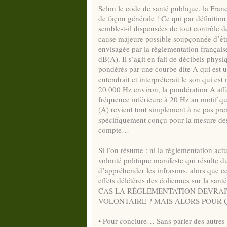
Selon le code de santé publique, la Fra
de façon générale ! Ce qui par définition
semble-t-il dispensées de tout contrôle d
cause majeure possible soupçonnée d’être 
envisagée par la règlementation français
dB(A). Il s’agit en fait de décibels phys
pondérés par une courbe dite A qui est ut
entendrait et interpréterait le son qui es
20 000 Hz environ, la pondération A affai
fréquence inférieure à 20 Hz au motif qu
(A) revient tout simplement à ne pas pr
spécifiquement conçu pour la mesure des 
compte…
Si l’on résume : ni la règlementation act
volonté politique manifeste qui résulte 
d’appréhender les infrasons, alors que c
effets délétères des éoliennes sur la
CAS LA RÈGLEMENTATION DEVRAIT
VOLONTAIRE ? MAIS ALORS POUR 
• Pour conclure… Sans parler des autres 