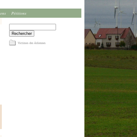
iens
Pétitions