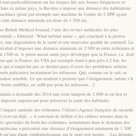
t tout particulièrement sur les risques liés aux basses fréquences et
 Dans ce même pays, la Bavière a imposé une distance des habitations
s machines (pour par exemple une machine de l’ordre de 2 MW ayant
 cette distance minimale est donc de 1 500 m).
eux British Medical Journal, l’une des revues médicales les plus
ntitulé « Editorial : Wind turbine noise », qui concluait à la preuve
nnes, une dégradation de la santé et une mauvaise qualité de sommeil. La
cidait d’imposer une distance minimale de 2 000 m entre éoliennes et
ir 1500 m. A priori aucun autre pays développé que la France, i.e. doté
as que la France, les USA par exemple étant à peu près à 2 km, les
Ce qui n’empêche pas ce dernier pays d’avoir des problèmes sérieux
xperts judiciaires incriminent les infrasons. Qui, comme on le sait, se
ation sensible. Ce qui tendrait à prouver que l’éloignement, même s’il
bruits audibles, ne suffit pas pour les infrasons…]
inlandais a demandé dès 2014 une zone tampon de 2 000 m en lieu et
imposée auparavant pour préserver la santé des habitants.
l’impact sanitaire des éoliennes, l’Afsset (Agence française de sécurité
 écrivait déjà : « il convient de définir si les critères retenus dans la
tés spectrales du bruit des éoliennes, notamment dans le domaine des
 médecine a préconisé une distance d’éloignement minimum de 1 500
06 qu’une étude épidémiologique sur le sujet soit menée… Les députés