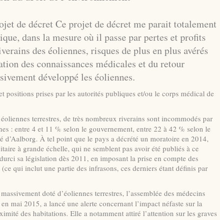
ojet de décret Ce projet de décret me parait totalement
que, dans la mesure où il passe par pertes et profits
riverains des éoliennes, risques de plus en plus avérés
ation des connaissances médicales et du retour
sivement développé les éoliennes.
t positions prises par les autorités publiques et/ou le corps médical de
 éoliennes terrestres, de très nombreux riverains sont incommodés par
nnes : entre 4 et 11 % selon le gouvernement, entre 22 à 42 % selon le
té d’Aalborg. À tel point que le pays a décrété un moratoire en 2014,
itaire à grande échelle, qui ne semblent pas avoir été publiés à ce
urci sa législation dès 2011, en imposant la prise en compte des
ce qui inclut une partie des infrasons, ces derniers étant définis par
 massivement doté d’éoliennes terrestres, l’assemblée des médecins
 en mai 2015, a lancé une alerte concernant l’impact néfaste sur la
ximité des habitations. Elle a notamment attiré l’attention sur les graves