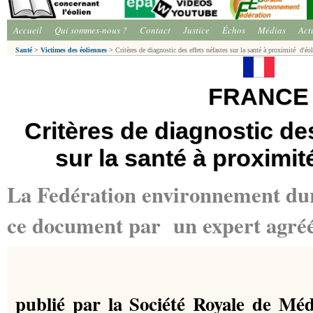
Accueil
Qui sommes-nous ?
Contact
Justice
Échos
Médias
Act
Santé
>
Victimes des éoliennes
>
Critères de diagnostic des effets néfastes sur la santé à proximité d'éo
FRANCE
Critères de diagnostic de
sur la santé à proximi
La Fedération environnement dura
ce document par un expert agréé
publié par la Société Royale de Méd