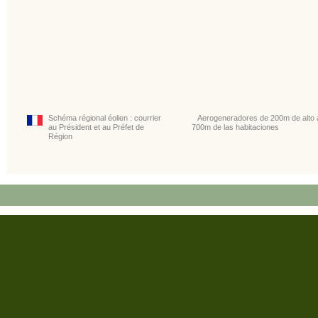
Schéma régional éolien : courrier
Aerogeneradores de 200m de alto 
au Président et au Préfet de
700m de las habitaciones
Région