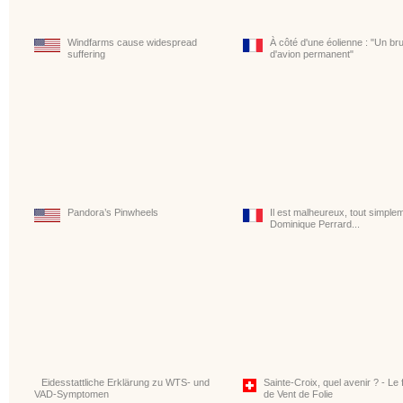
Windfarms cause widespread
À côté d'une éolienne : "Un bru
suffering
d'avion permanent"
Pandora’s Pinwheels
Il est malheureux, tout simple
Dominique Perrard...
Eidesstattliche Erklärung zu WTS- und
Sainte-Croix, quel avenir ? - Le 
VAD-Symptomen
de Vent de Folie