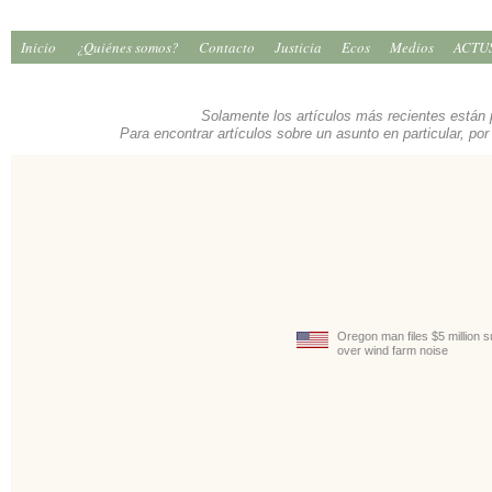
Inicio
¿Quiénes somos?
Contacto
Justicia
Ecos
Medios
ACTU
Solamente los artículos más recientes están
Para encontrar artículos sobre un asunto en particular, por
Oregon man files $5 million su
over wind farm noise