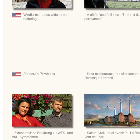
Windfarms cause widespread
À côté d'une éolienne : "Un bruit d'
suffering
permanent"
Pandora’s Pinwheels
Il est malheureux, tout simplement,
Dominique Perrard...
Eidesstattliche Erklärung zu WTS- und
Sainte-Croix, quel avenir ? - Le fil
VAD-Symptomen
Vent de Folie