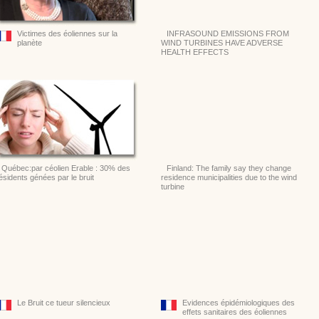
Victimes des éoliennes sur la
INFRASOUND EMISSIONS FROM
planète
WIND TURBINES HAVE ADVERSE
HEALTH EFFECTS
Québec:par céolien Erable : 30% des
Finland: The family say they change
ésidents génées par le bruit
residence municipalities due to the wind
turbine
Le Bruit ce tueur silencieux
Evidences épidémiologiques des
effets sanitaires des éoliennes