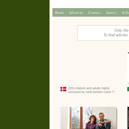
Home
About us
Contact
Justice
Ech
Only the
To find articles
200 children and adults highly
annoyed by wind turbine noise !?