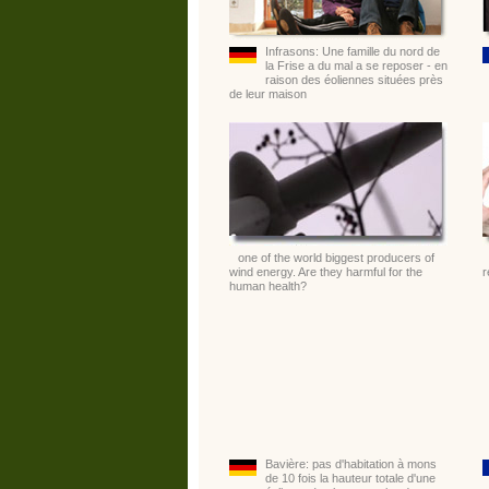
Infrasons: Une famille du nord de
la Frise a du mal a se reposer - en
raison des éoliennes situées près
de leur maison
one of the world biggest producers of
wind energy. Are they harmful for the
r
human health?
Bavière: pas d'habitation à mons
de 10 fois la hauteur totale d'une