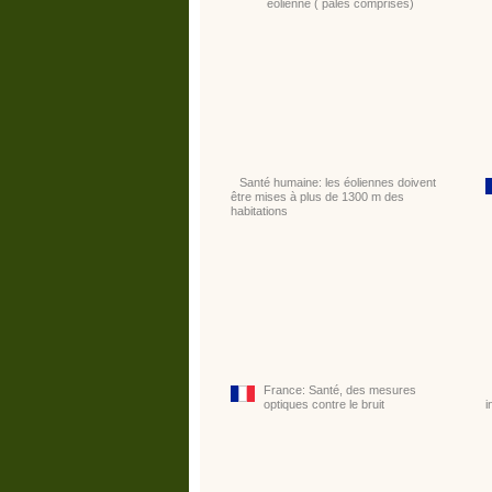
éolienne ( pales comprises)
Santé humaine: les éoliennes doivent
être mises à plus de 1300 m des
habitations
France: Santé, des mesures
optiques contre le bruit
i