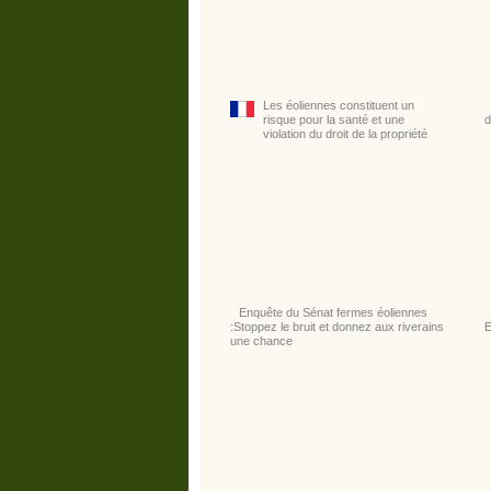
Les éoliennes constituent un
risque pour la santé et une
d
violation du droit de la propriété
Enquête du Sénat fermes éoliennes
:Stoppez le bruit et donnez aux riverains
une chance