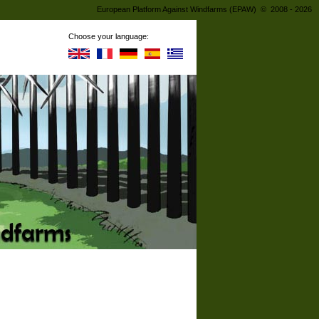
European Platform Against Windfarms (EPAW) © 2008 - 2026
Choose your language: