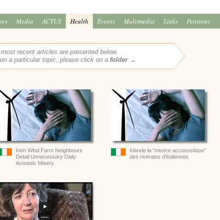
oes
Media
ACTUS
Health
Events
Multimedia
Links
Petitions
 most recent articles are presented below.
 on a particular topic, please click on a
folder →
Irish Wind Farm Neighbours
Irlande la "misère accooustique"
Detail Unnecessary Daily
des riverains d'éoliennes
Acoustic Misery