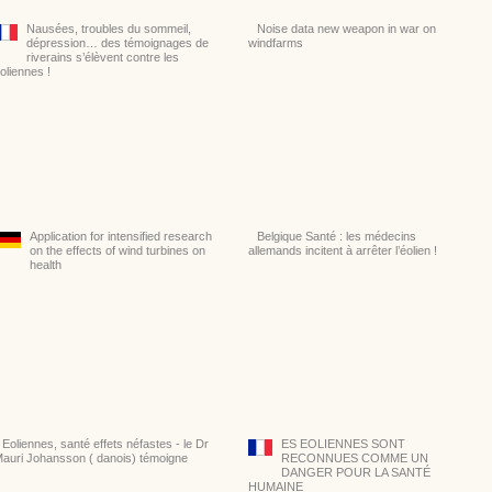
Nausées, troubles du sommeil,
Noise data new weapon in war on
dépression… des témoignages de
windfarms
riverains s’élèvent contre les
oliennes !
Application for intensified research
Belgique Santé : les médecins
on the effects of wind turbines on
allemands incitent à arrêter l’éolien !
health
Eoliennes, santé effets néfastes - le Dr
ES EOLIENNES SONT
auri Johansson ( danois) témoigne
RECONNUES COMME UN
DANGER POUR LA SANTÉ
HUMAINE