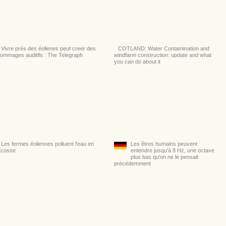
Vivre près des éolienes peut creer des
COTLAND: Water Contamination and
ommages auditifs : The Telegraph
windfarm construction: update and what
you can do about it
Les fermes éoliennes polluent l'eau en
Les êtres humains peuvent
Ecosse
entendre jusqu'à 8 Hz, une octave
plus bas qu'on ne le pensait
précédemment