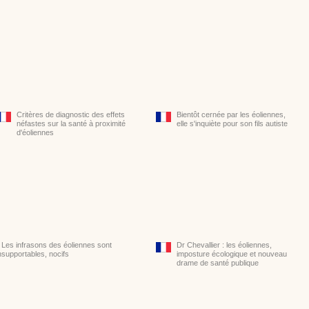
Critères de diagnostic des effets
Bientôt cernée par les éoliennes,
néfastes sur la santé à proximité
elle s'inquiète pour son fils autiste
d'éoliennes
Les infrasons des éoliennes sont
Dr Chevallier : les éoliennes,
nsupportables, nocifs
imposture écologique et nouveau
drame de santé publique