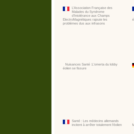
L’Association Française des
Malades du Syndrome
d’Intolérance aux Champs
ElectroMagnétiques rajoute les
é
problèmes dus aux infrasons
Nuisances Santé :L'omerta du lobby
éolien se fissure
Santé : Les médecins allemands
incitent à arrêter totalement l'éolien
M