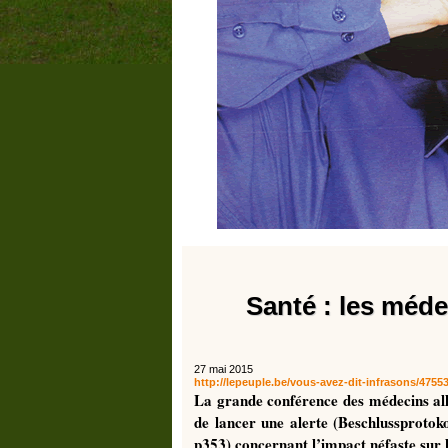
Santé : les méde
27 mai 2015
http://lepeuple.be/vous-avez-dit-infrasons/4755
La grande conférence des médecins al
de lancer une alerte (Beschlussprotok
p353) concernant l’impact néfaste sur l