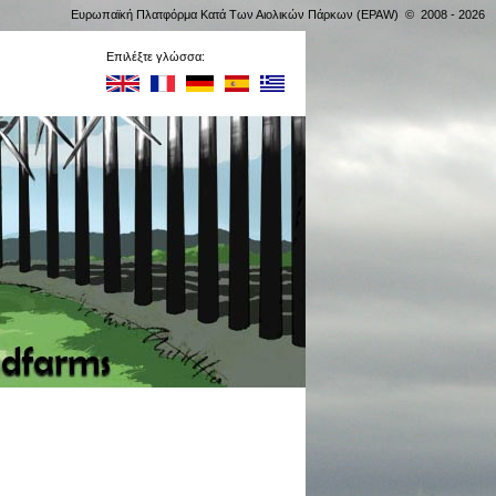
Ευρωπαϊκή Πλατφόρμα Κατά Των Αιολικών Πάρκων (EPAW) © 2008 - 2026
Επιλέξτε γλώσσα: