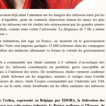
aient déjà attiré l’attention sur les dangers des infrasons émis par les
 d’équilibre, perte de sommeil, dépression étaient les maux les plus
es infrasons ont été étudiés très sérieusement par les grandes armées
diale, comme arme contre l’adversaire. La fréquence de 7 Hz a même
use ».
x habitations fait rage en France, au moment où le gouvernement
és des Verts veut imposer quelques 15.000 éoliennes dans les campagnes
sition des médecins allemands va freiner la volonté du gouvernement
 a commandité une étude sanitaire à 4 cabinets d’acoustique très
ue les infrasons constituaient un problème grave susceptible de
es à l’intérieur des terres. De nombreuses études viennent confirmer
 étude Schomer sur les migraines, nausées et vertiges dans l’oreille
rqueurs de stress, étude Cooper commanditée par l’industrie aux USA
ns sur la santé, étude Swinbanks sur les effets sanitaires des infrasons
de l’éolien, représenté en Belgique par EDORA, la fédération des
ancé par cette même industrie, la Région wallonne et l’Europe, de