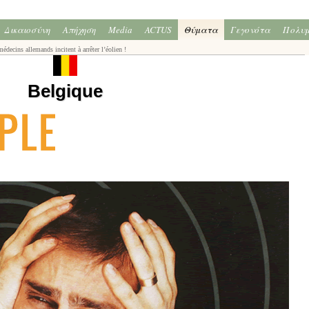
Δικαιοσύνη
Απήχηση
Media
ACTUS
Θύματα
Γεγονότα
Πολυ
édecins allemands incitent à arrêter l’éolien !
Belgique