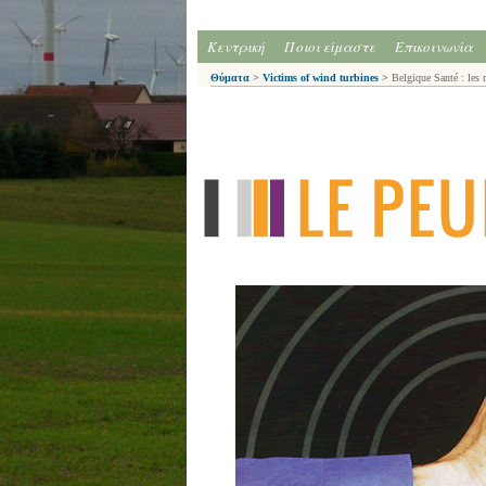
Κεντρική
Ποιοι είμαστε
Επικοινωνία
Θύματα
>
Victims of wind turbines
>
Belgique Santé : les m