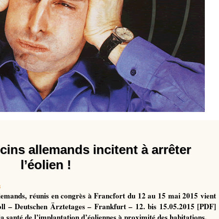
cins allemands incitent à arrêter
l’éolien !
3
lemands, réunis en congrès à Francfort du 12 au 15 mai 2015 vient
oll – Deutschen Ärztetages – Frankfurt – 12. bis 15.05.2015 [PDF]
a santé de l’implantation d’éoliennes à proximité des habitations.