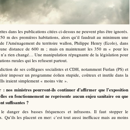
rites dans les publications citées ci-dessus ne peuvent plus être ignorés.
50 m des premières habitations, alors qu’il faudrait au minimum une
 de l’Aménagement du territoire wallon, Philippe Henry (Ecolo), dans
 une distance de 600 m ; mais en maintenant les 350 m « pour les
on n’a rien changé… Une manipulation répugnante de la législation pour
tions rurales qui les refusent partout.
nédiction de ses collègues socialistes et CDH, notamment Furlan (PS) et
loir imposer un programme éolien stupide, coûteux et inutile dans la
 Ils iraient simplement « moins vite ».
: nos ministres pourront-ils continuer d’affirmer que l’exposition
ielles en fonctionnement ne représente aucun enjeu sanitaire ou que
nt suffisantes ?
e danger des basses fréquences et infrasons. Il faut stopper le
 Qu’ils les placent en mer: c’est tout aussi inefficace mais au moins