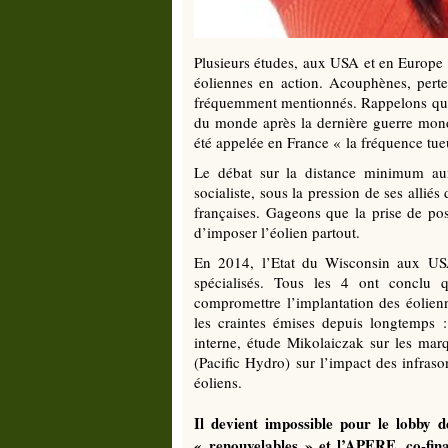
Plusieurs études, aux USA et en Europe av
éoliennes en action. Acouphènes, perte
fréquemment mentionnés. Rappelons que l
du monde après la dernière guerre mon
été appelée en France « la fréquence tue
Le débat sur la distance minimum au
socialiste, sous la pression de ses alli
françaises. Gageons que la prise de po
d’imposer l’éolien partout.
En 2014, l’Etat du Wisconsin aux USA
spécialisés. Tous les 4 ont conclu q
compromettre l’implantation des éolienn
les craintes émises depuis longtemps :
interne, étude Mikolaiczak sur les ma
(Pacific Hydro) sur l’impact des infraso
éoliens.
Il devient impossible pour le lobby 
« renouvelables » et l’APERE, co-fin