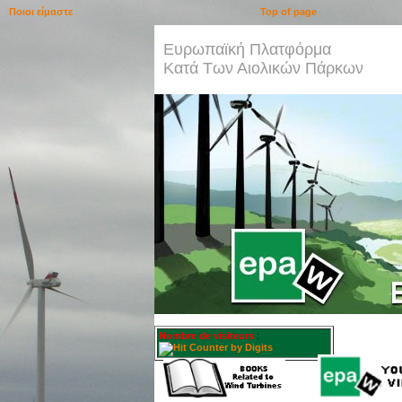
Ποιοι είμαστε
Top of page
Ευρωπαϊκή Πλατφόρμα
Κατά Των Αιολικών Πάρκων
Nombre de visiteurs
: