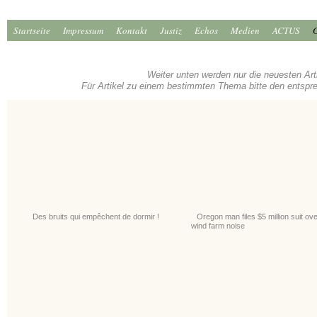
Startseite
Impressum
Kontakt
Justiz
Echos
Medien
ACTUS
Weiter unten werden nur die neuesten Art
Für Artikel zu einem bestimmten Thema bitte den entsp
Des bruits qui empêchent de dormir !
Oregon man files $5 million suit ov
wind farm noise