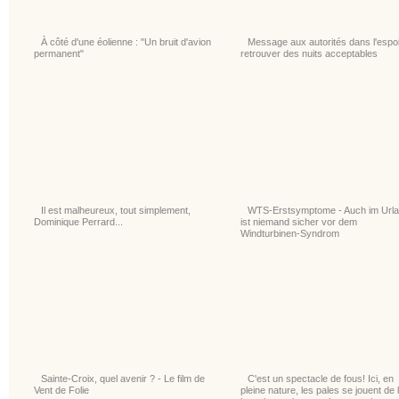
À côté d'une éolienne : "Un bruit d'avion
Message aux autorités dans l'espoi
permanent"
retrouver des nuits acceptables
Il est malheureux, tout simplement,
WTS-Erstsymptome - Auch im Url
Dominique Perrard...
ist niemand sicher vor dem
Windturbinen-Syndrom
Sainte-Croix, quel avenir ? - Le film de
C'est un spectacle de fous! Ici, en
Vent de Folie
pleine nature, les pales se jouent de 