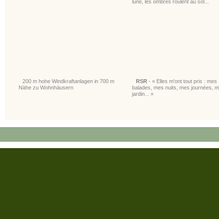
lune, les ombres roulent au sol...
200 m hohe Windkraftanlagen in 700 m
RSR
- « Elles m'ont tout pris : mes
Nähe zu Wohnhäusern
balades, mes nuits, mes journées, 
jardin... »