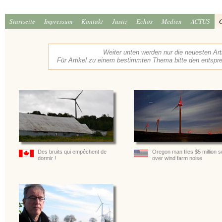
Startseite
Impressum
Kontakt
Justiz
Echos
Medien
ACTUS
Weiter unten werden nur die neuesten Art
Für Artikel zu einem bestimmten Thema bitte den entsp
Des bruits qui empêchent de
Oregon man files $5 million su
dormir !
over wind farm noise