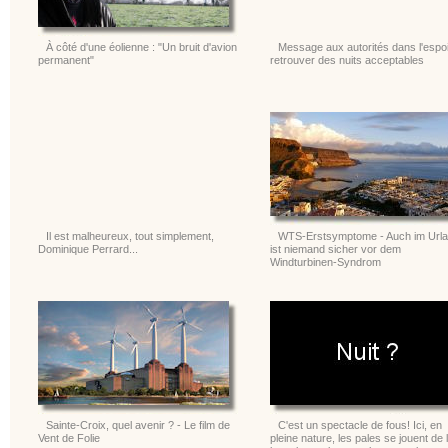
À côté d'une éolienne : "Un bruit d'avion
Message aux autorités dans l'espoi
permanent"
retrouver des nuits acceptables
Il est malheureux, tout simplement,
WTS-Erstsymptome - Auch im Url
Dominique Perrard...
ist niemand sicher vor dem
Windturbinen-Syndrom
Sainte-Croix, quel avenir ? - Le film de
C'est un spectacle de fous! Ici, en
Vent de Folie
pleine nature, les pales se jouent de 