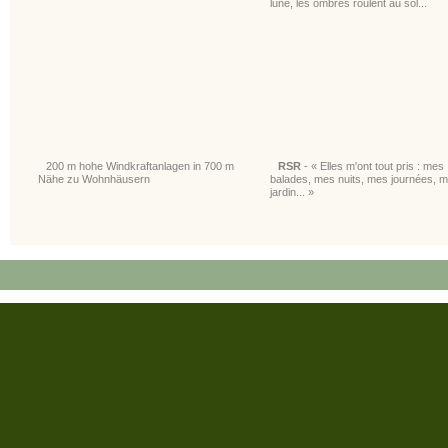
lune, les ombres roulent au sol...
200 m hohe Windkraftanlagen in 700 m
RSR
- « Elles m'ont tout pris : mes
Nähe zu Wohnhäusern
balades, mes nuits, mes journées, 
jardin... »