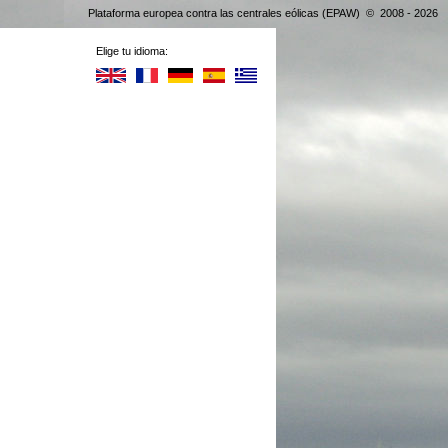
Plataforma europea contra las centrales eólicas (EPAW) © 2008 - 2026
Elige tu idioma: