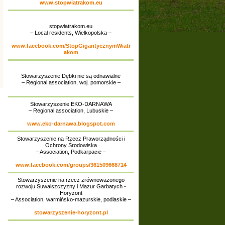
www.stopwiatrakom.eu
stopwiatrakom.eu
– Local residents, Wielkopolska –
www.facebook.com/StopGigantycznymWiatr
akom
Stowarzyszenie Dębki nie są odnawialne
– Regional association, woj. pomorskie –
Stowarzyszenie EKO-DARNAWA
– Regional association, Lubuskie –
www.eko-darnawa.blogspot.com
Stowarzyszenie na Rzecz Praworządności i
Ochrony Środowiska
– Association, Podkarpacie –
www.facebook.com/groups/361509668714
Stowarzyszenie na rzecz zrównoważonego
rozwoju Suwalszczyzny i Mazur Garbatych -
Horyzont
– Association, warmińsko-mazurskie, podlaskie –
stowarzyszenie-horyzont.pl