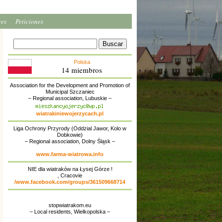
ces
Peticiones
Polska
14 miembros
Association for the Development and Promotion of
Municipal Szczaniec
– Regional association, Lubuskie –
wiatrakiniewojerzycach.pl
Liga Ochrony Przyrody (Oddzial Jawor, Kolo w
Dobkowie)
– Regional association, Dolny Śląsk –
www.farma-wiatrowa.info
NIE dla wiatraków na Łysej Górze !
, Cracovie
/www.facebook.com/groups/361509668714
stopwiatrakom.eu
– Local residents, Wielkopolska –