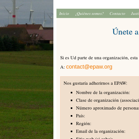
Inicio
¿Quiénes somos?
Contacto
Just
Únete a
Si es Ud parte de una organización, esta
A:
contact@epaw.org
Nos gustaría adherirnos a EPAW:
Nombre de la organización:
Clase de organización (associaci
Número aproximado de personas
País:
Región:
Email de la organización:
Sitio web (si cabe):