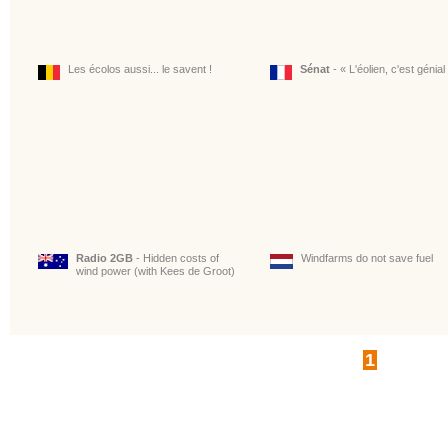
Les écolos aussi... le savent !
Sénat
- « L'éolien, c'est génial 
Radio 2GB
- Hidden costs of
Windfarms do not save fuel
wind power (with Kees de Groot)
1