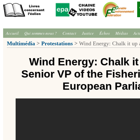
Accueil
Qui sommes-nous ?
Contact
Justice
Échos
Médias
Act
Multimédia
>
Protestations
>
Wind Energy: Chalk it up a
Wind Energy: Chalk it
Senior VP of the Fishe
European Parl