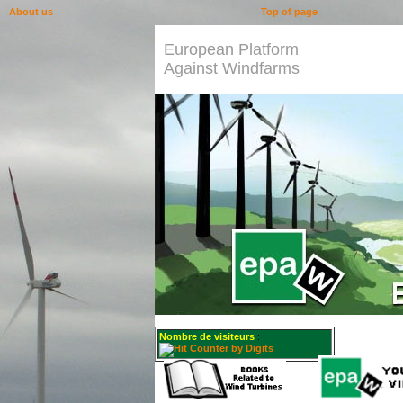
About us
Top of page
European Platform
Against Windfarms
Nombre de visiteurs
: