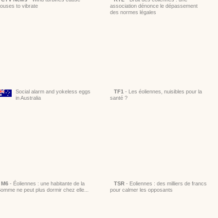
ouses to vibrate
association dénonce le dépassement
des normes légales
Social alarm and yokeless eggs
TF1
- Les éoliennes, nuisibles pour la
in Australia
santé ?
M6
- Éoliennes : une habitante de la
TSR
- Eoliennes : des milliers de francs
omme ne peut plus dormir chez elle...
pour calmer les opposants