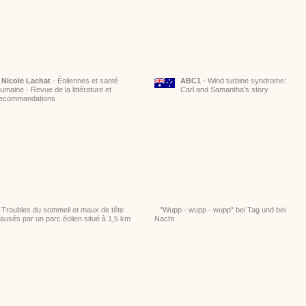
Nicole Lachat
- Éoliennes et santé
ABC1
- Wind turbine syndrome:
umaine - Revue de la littérature et
Carl and Samantha's story
ecommandations
Troubles du sommeil et maux de tête
"Wupp - wupp - wupp" bei Tag und bei
ausés par un parc éolien situé à 1,5 km
Nacht