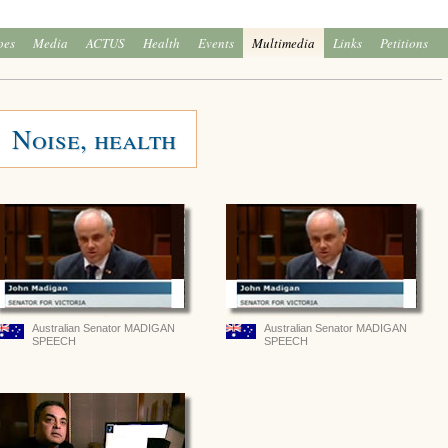
oes
Media
ACTUS
Health
Events
Multimedia
Links
Petitions
Noise, health
Australian Senator MADIGAN
Australian Senator MADIGAN
SPEECH
SPEECH