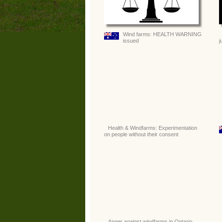
Wind farms: HEALTH WARNING
issued
j
Health & Windfarms: Experimentation
on people without their consent
Anger against windfarms in Ontario