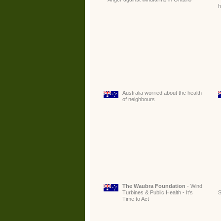
h
Australia worried about the health
of neighbours
The Waubra Foundation
- Wind
Turbines & Public Health - It's
S
Time to Act