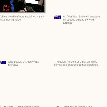
Video: Health effects explained - It isn't
An Australian State will measure
ust annoying noise
infrasound emitted by wind
turbines
Wind power: Dr. Alan Watts
Plouvien : le Conseil d'État annule le
interview
permis de construire de huit éoliennes
CTV News
- Wind turbines cause
RTL
- Bruit des éoliennes : une