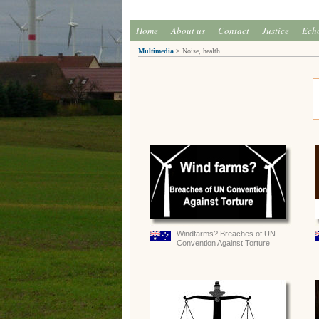
Home
About us
Contact
Justice
Ech
Multimedia
>
Noise, health
Windfarms? Breaches of UN
Convention Against Torture