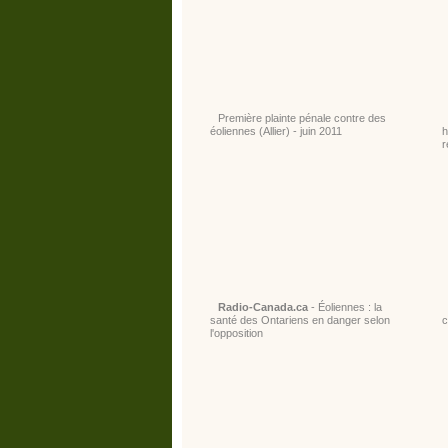
Première plainte pénale contre des
éoliennes (Allier) - juin 2011
h
r
Radio-Canada.ca
- Éoliennes : la
santé des Ontariens en danger selon
c
l'opposition