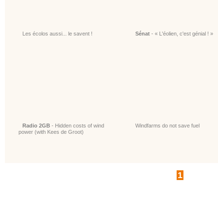
Les écolos aussi... le savent !
Sénat
- « L'éolien, c'est génial ! »
Radio 2GB
- Hidden costs of wind
Windfarms do not save fuel
power (with Kees de Groot)
1