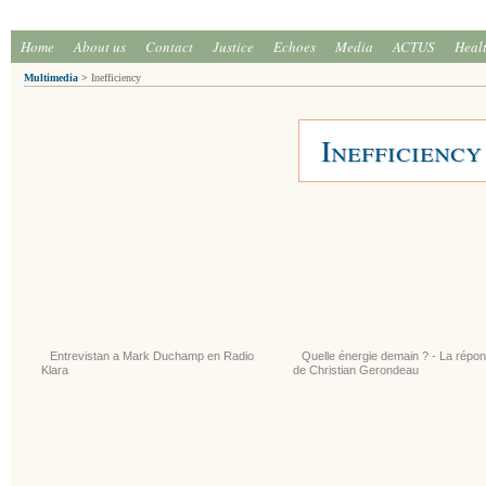
Home
About us
Contact
Justice
Echoes
Media
ACTUS
Heal
Multimedia
>
Inefficiency
Inefficiency
Entrevistan a Mark Duchamp en Radio
Quelle énergie demain ? - La répo
Klara
de Christian Gerondeau