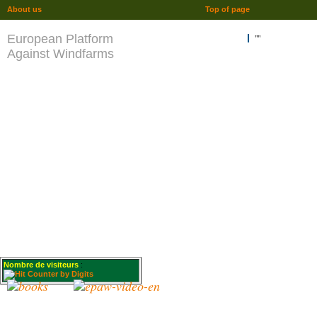
About us
Top of page
European Platform
""
Against Windfarms
Nombre de visiteurs
: