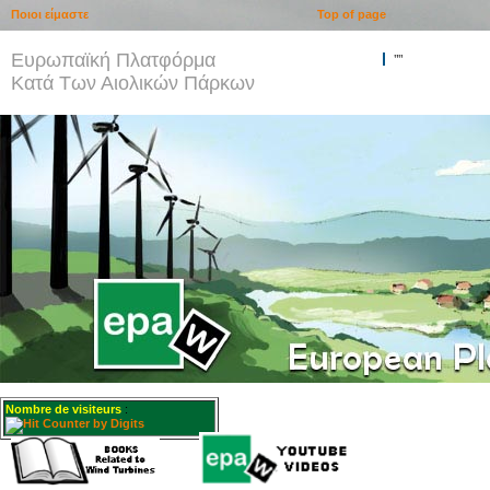
Ποιοι είμαστε
Top of page
Ευρωπαϊκή Πλατφόρμα
""
Κατά Των Αιολικών Πάρκων
Nombre de visiteurs
: