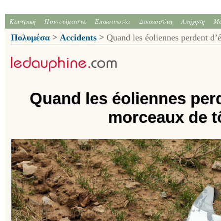
Κεντρική
Ποιοι είμαστε
Επικοινωνία
Δικαιοσύνη
Απήχηση
Me
Πολυμέσα
>
Accidents
>
Quand les éoliennes perdent d
Quand les éoliennes per
morceaux de 