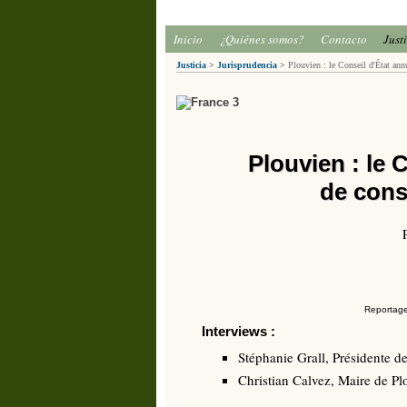
Inicio
¿Quiénes somos?
Contacto
Just
Justicia
>
Jurisprudencia
>
Plouvien : le Conseil d'État annu
Plouvien : le 
de cons
Reportage
Interviews :
Stéphanie Grall, Présidente de
Christian Calvez, Maire de Pl