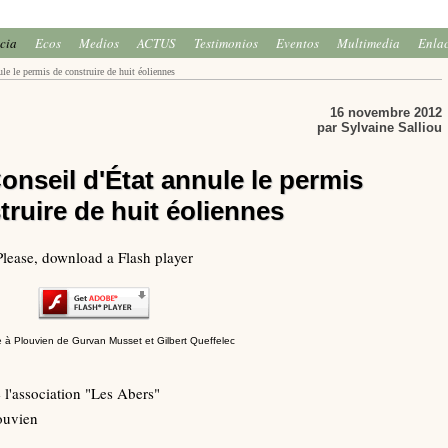
icia
Ecos
Medios
ACTUS
Testimonios
Eventos
Multimedia
Enla
le le permis de construire de huit éoliennes
16 novembre 2012
par Sylvaine Salliou
Conseil d'État annule le permis
truire de huit éoliennes
Please, download a Flash player
 à Plouvien de Gurvan Musset et Gilbert Queffelec
 l'association "Les Abers"
ouvien