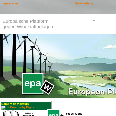
Impressum
Seitenanfang
Europäische Plattform
""
gegen Windkraftanlagen
Nombre de visiteurs
: