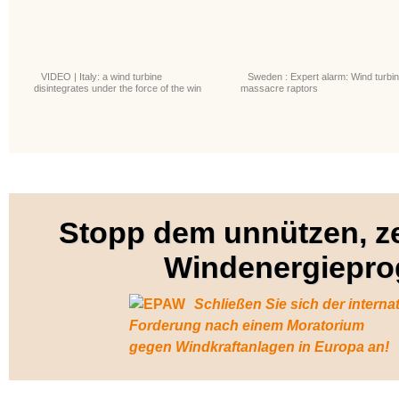
VIDEO | Italy: a wind turbine
Sweden : Expert alarm: Wind turbi
disintegrates under the force of the win
massacre raptors
Stopp dem unnützen, z
Windenergiepr
Schließen Sie sich der interna
Forderung nach einem Moratorium
gegen Windkraftanlagen in Europa an!