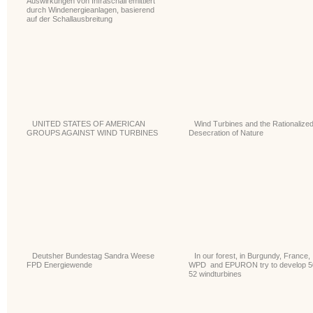
Auswirkungen von Infraschall emittiert
durch Windenergieanlagen, basierend
auf der Schallausbreitung
UNITED STATES OF AMERICAN
Wind Turbines and the Rationalize
GROUPS AGAINST WIND TURBINES
Desecration of Nature
Deutsher Bundestag Sandra Weese
In our forest, in Burgundy, France,
FPD Energiewende
WPD and EPURON try to develop 5
52 windturbines