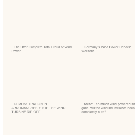
The Utter Complete Total Fraud of Wind
Germany’s Wind Power Debacle
Power
Worsens
DEMONSTRATION IN
Arctic: Ten million wind-powered s
ARROMANCHES: STOP THE WIND
guns, will the wind industrialists bec
TURBINE RIP-OFF
completely nuts?