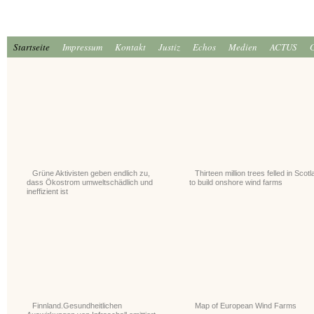
Startseite
Impressum
Kontakt
Justiz
Echos
Medien
ACTUS
Grüne Aktivisten geben endlich zu,
Thirteen million trees felled in Scot
dass Ökostrom umweltschädlich und
to build onshore wind farms
ineffizient ist
Finnland.Gesundheitlichen
Map of European Wind Farms