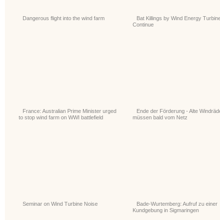
Dangerous flight into the wind farm
Bat Killings by Wind Energy Turbin
Continue
France: Australian Prime Minister urged
Ende der Förderung - Alte Windräd
to stop wind farm on WWI battlefield
müssen bald vom Netz
Seminar on Wind Turbine Noise
Bade-Wurtemberg: Aufruf zu einer
Kundgebung in Sigmaringen