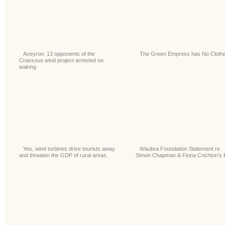
Aveyron: 13 opponents of the
The Green Empress has No Cloth
Crassous wind project arrested on
waking
Yes, wind turbines drive tourists away
Waubra Foundation Statement re
and threaten the GDP of rural areas.
Simon Chapman & Fiona Crichton’s