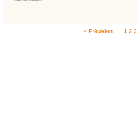
< Précédent
1
2
3