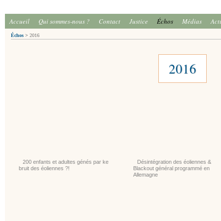
Accueil
Qui sommes-nous ?
Contact
Justice
Échos
Médias
Act
Échos
>
2016
2016
200 enfants et adultes génés par ke
Désintégration des éoliennes &
bruit des éoliennes ?!
Blackout général programmé en
Allemagne