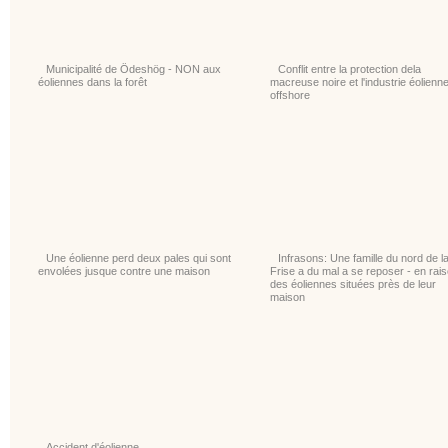
Municipalité de Ödeshög - NON aux
Conflit entre la protection dela
éoliennes dans la forêt
macreuse noire et l'industrie éolienn
offshore
Une éolienne perd deux pales qui sont
Infrasons: Une famille du nord de l
envolées jusque contre une maison
Frise a du mal a se reposer - en rai
des éoliennes situées près de leur
maison
Accident d'éolienne