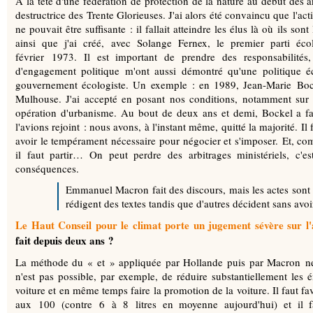
À la tête d'une fédération de protection de la nature au début des a
destructrice des Trente Glorieuses. J'ai alors été convaincu que l'acti
ne pouvait être suffisante : il fallait atteindre les élus là où ils sont
ainsi que j'ai créé, avec Solange Fernex, le premier parti éco
février 1973. Il est important de prendre des responsabilités
d'engagement politique m'ont aussi démontré qu'une politique 
gouvernement écologiste. Un exemple : en 1989, Jean-Marie Bock
Mulhouse. J'ai accepté en posant nos conditions, notamment sur l
opération d'urbanisme. Au bout de deux ans et demi, Bockel a fai
l'avions rejoint : nous avons, à l'instant même, quitté la majorité. Il 
avoir le tempérament nécessaire pour négocier et s'imposer. Et, co
il faut partir… On peut perdre des arbitrages ministériels, c'es
conséquences.
Emmanuel Macron fait des discours, mais les actes sont 
rédigent des textes tandis que d'autres décident sans avo
Le Haut Conseil pour le climat porte un jugement sévère sur l
fait depuis deux ans ?
La méthode du « et » appliquée par Hollande puis par Macron ne p
n'est pas possible, par exemple, de réduire substantiellement les é
voiture et en même temps faire la promotion de la voiture. Il faut fa
aux 100 (contre 6 à 8 litres en moyenne aujourd'hui) et il fa