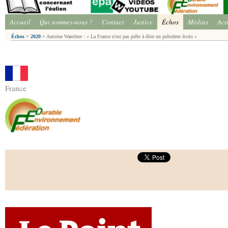
Accueil
Qui sommes-nous ?
Contact
Justice
Échos
Médias
Act
Échos
>
2020
>
Antoine Waechter : « La France n'est pas prête à élire un président écolo »
France