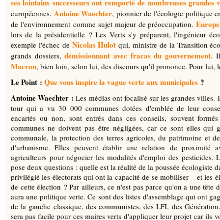
ses lointains successeurs ont remporté de nombreuses grandes vi
Antoine Waechter
européennes.
, pionnier de l'écologie politique 
Europe
de l'environnement comme sujet majeur de préoccupation.
lors de la présidentielle ? Les Verts s'y préparent, l'ingénieur é
Nicolas Hulot
exemple l'échec de
qui, ministre de la Transition éco
démissionnant avec fracas du gouvernement.
grands dossiers,
Il
Macron
, bien loin, selon lui, des discours qu'il prononce. Pour lui,
Le Point :
Que vous inspire la vague verte aux municipales
?
Antoine Waechter :
Les médias ont focalisé sur les grandes villes. I
tour qui a vu 30 000 communes dotées d'emblée de leur conseil
encartés ou non, sont entrés dans ces conseils, souvent formés à
communes ne doivent pas être négligées, car ce sont elles qui gère
communale, la protection des terres agricoles, du patrimoine et de
d'urbanisme. Elles peuvent établir une relation de proximité 
agriculteurs pour négocier les modalités d'emploi des pesticides. 
pose deux questions : quelle est la réalité de la poussée écologiste da
privilégié les électorats qui ont la capacité de se mobiliser – et les 
de cette élection ? Par ailleurs, ce n'est pas parce qu'on a une tête d
aura une politique verte. Ce sont des listes d'assemblage qui ont gagn
de la gauche classique, des communistes, des LFI, des Génératio
sera pas facile pour ces maires verts d'appliquer leur projet car ils