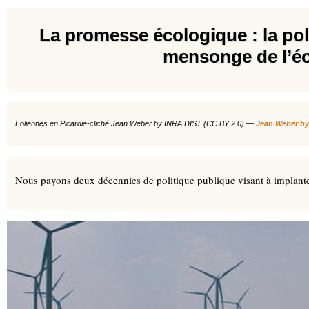
La promesse écologique : la pol
mensonge de l’é
Eoliennes en Picardie-cliché Jean Weber by INRA DIST (CC BY 2.0) —
Jean Weber by
Nous payons deux décennies de politique publique visant à implanter