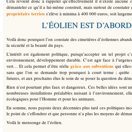
Cela revient donc à rappeler qu’effectivement il n’existe aucune o
démanteler ce qu’il a lui-même construit, mais surtout de constater
propriétaire terrien
s’élève à minima à 400 000 euros, soit largemen
L’ÉOLIEN EST D’ABORD
Voilà donc pourquoi l’on constate des cimetières d’éoliennes abandonn
la sécurité et la beauté du pays.
L’intérêt est également politique, puisqu’accepter un tel projet c’
environnement, développement durable. C’est agir face à l’urgence 
grâce aux subventions
vert… Et cela permet d’être réélu
qui elles
sans que l’on se demande trop pourquoi à court terme ; quitte 
futures, et aux prochains élus le soin de se poser la question du d
Rien n’est pourtant plus faux et dangereux. Ces belles idées sont u
nombreuses installations préalables nuisant à l’environnement, ell
écologiques pour l’Homme et pour les animaux.
En somme, nous payons deux décennies plus tard ces politiques inco
le point de s’effondrer et que personne n’a plus les moyens de déman
Voilà le mensonge de l’éolien.