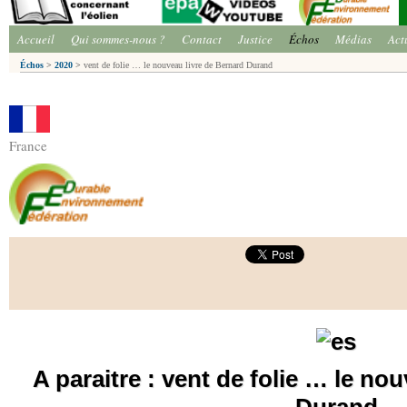
Accueil
Qui sommes-nous ?
Contact
Justice
Échos
Médias
Act
Échos
>
2020
>
vent de folie … le nouveau livre de Bernard Durand
France
A paraitre : vent de folie … le no