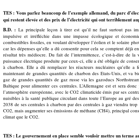
TES : Vous parlez beaucoup de l’exemple allemand, du parc d’élect
qui restent élevée et des prix de l’électricité qui ont terriblement a
B.D. :
La principale leçon à tirer est qu’il ne faut surtout pas im
impulsive et irréfléchie dans une impasse écologique et économ
combustibles fossiles, en voulant développer l’éolien et le solaire photo
car les dépenses qu’elle a dû consentir pour cela se comptent déjà en
résultat très médiocre. Du fait de l’intermittence, c’est-à-dire de la 
puissance électrique produite par ceux-ci, elle a été obligée de conser
à charbon. Elle a dû remplacer les réacteurs nucléaires qu’elle a 
maintenant de grandes quantités de charbon des Etats-Unis, et va bie
gaz de grandes quantités de gaz russe via les gazoducs Northstream
Baltique pour alimenter ces centrales. L’Allemagne est et sera donc 
l’atmosphère européenne, avec le CO2 climaticide émis par ses centra
nuisibles à la santé publique circulant dans toute l’Europe au gré de
2038 de ses centrales à charbon par des centrales à gaz viendra trop 
CO2, mais augmenter ses émissions de méthane (CH4), principal consti
climat que le CO2.
TES : Le gouvernement en place semble vouloir mettre un terme au