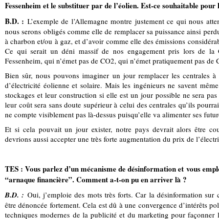
Fessenheim et le substituer par de l’éolien. Est-ce souhaitable pou
B.D. :
L’exemple de l’Allemagne montre justement ce qui nous atten
nous serons obligés comme elle de remplacer sa puissance ainsi perdu
à charbon et/ou à gaz, et d’avoir comme elle des émissions considérab
Ce qui serait un déni massif de nos engagement pris lors de la
Fessenheim, qui n’émet pas de CO2, qui n’émet pratiquement pas de CO
Bien sûr, nous pouvons imaginer un jour remplacer les centrales à
d’électricité éolienne et solaire. Mais les ingénieurs ne savent mêm
stockages et leur construction si elle est un jour possible ne sera pas
leur coût sera sans doute supérieur à celui des centrales qu’ils pourr
ne compte visiblement pas là-dessus puisqu’elle va alimenter ses futur
Et si cela pouvait un jour exister, notre pays devrait alors être co
devrions aussi accepter une très forte augmentation du prix de l’électr
TES : Vous parlez d’un mécanisme de désinformation et vous emplo
“arnaque financière”. Comment a-t-on pu en arriver là ?
B.D. :
Oui, j’emploie des mots très forts. Car la désinformation sur ces
être dénoncée fortement. Cela est dû à une convergence d’intérêts polit
techniques modernes de la publicité et du marketing pour façonner l