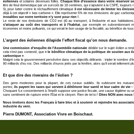
éoliennes
et solaires devenues folles.
Chaque litre d’essence dans votre réservoir se
litre de fioul domestique par un surcoût de 18 centimes, qui s’ajoutent à la CSPE, toujours
Si, pour lutter contre le réchauffement climatique
il est nécessaire de limiter les émiss
déjà à cet objectif « bas-carbone ». Elle représente 5% de nos émissions de gaz carboniq
installées sur notre territoire n’y sont pour rien !
.
Le reste de nos émissions de CO2 est dû au transport, à l’industrie et aux habitations. 
s’attaquer au coût des transports et à l’habitat
, par exemple en subventionnant mie
économes et moins polluants, ce qui serait le bon usage de la fiscalité, au bénéfice de tous
L’argent des éoliennes dilapide l’effort fiscal qu’on nous demande.
Une commission d’enquête de l’Assemblée nationale
dédiée sur le sujet éolien a re
cela n’est pas contesté, que
« le bénéfice climatique de la politique de soutien aux
carbonique »
.
Malgré cela le gouvernement persévère dans ses objectifs délirants : tripler le nombre d’éo
80 milliards d’eu ros. Des milliards d’euros jetés par la fenêtre, alors qu’il serait tellement plu
Et que dire des riverains de l’éolien ?
Des gens modestes pour la plupart, de ces ruraux oubliés. Ils subissent les nuisanc
portes;
ils payent les taxes qui servent à détériorer leur santé et leur cadre de vie
— 
Choquant !Le consentement à l’impôt suppose une justice fiscale, une cause légitime ou une ut
sans sentiment de rupture entre l’Etat et le citoyen. Rien de tel ici !
Dites NON avec nous 
Nous invitons donc les Français à faire bloc et à soutenir et rejoindre les associati
industrie du vent.
Pierre DUMONT,
Association Vivre en Boischaut.