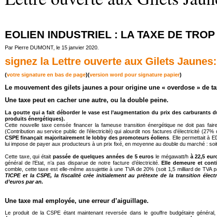
EOLIEN INDUSTRIEL : LA TAXE DE TROP
Par Pierre DUMONT, le 15 janvier 2020.
signez la Lettre ouverte aux Gilets Jaunes:
(
votre signature en bas de page
)(
version word pour signature papier
)
Le mouvement des gilets jaunes a pour origine une « overdose » de ta
Une taxe peut en cacher une autre, ou la double peine.
La goutte qui a fait déborder le vase est l’augmentation du prix des carburants 
produits énergétiques).
Cette nouvelle taxe censée financer la fameuse transition énergétique ne doit pas faire 
(Contribution au service public de l’électricité) qui alourdit nos factures d’électricité (
CSPE finançait majoritairement le lobby des promoteurs éoliens
. Elle permettait à E
lui impose de payer aux producteurs à un prix fixé, en moyenne au double du marché : soit 5
Cette taxe, qui était
passée de quelques années de 5 euros
le mégawatt/h
à 22,5 eur
général de l’Etat, n’a pas disparue de notre facture d’électricité.
Elle demeure et cont
comble, cette taxe est elle-même assujettie à une TVA de 20% (soit 1,5 milliard de TVA p
TICPE et la CSPE, la fiscalité crée initialement au prétexte de la transition élec
d’euros par an.
Une taxe mal employée, une erreur d’aiguillage.
Le produit de la CSPE étant maintenant reversée dans le gouffre budgétaire général,