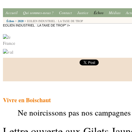
Accueil
Qui sommes-nous ?
Contact
Justice
Échos
Médias
Act
Échos
>
2020
>
EOLIEN INDUSTRIEL : LA TAXE DE TROP
EOLIEN INDUSTRIEL : LA TAXE DE TROP" />
France
Vivre en Boischaut
Ne noircissons pas nos campagnes
Lettre ouverte aux Gilets Jaun