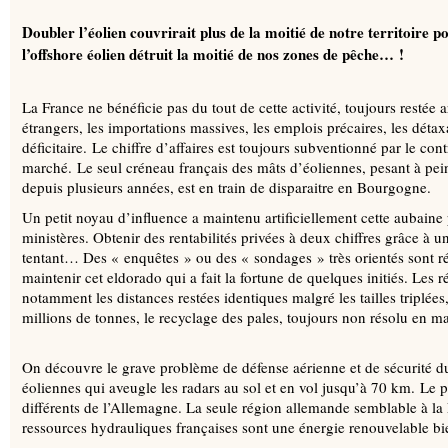
Doubler l’éolien couvrirait plus de la moitié de notre territoire 
l’offshore éolien détruit la moitié de nos zones de pêche… !
La France ne bénéficie pas du tout de cette activité, toujours restée ar
étrangers, les importations massives, les emplois précaires, les dét
déficitaire. Le chiffre d’affaires est toujours subventionné par le co
marché. Le seul créneau français des mâts d’éoliennes, pesant à pe
depuis plusieurs années, est en train de disparaitre en Bourgogne.
Un petit noyau d’influence a maintenu artificiellement cette aubaine p
ministères. Obtenir des rentabilités privées à deux chiffres grâce à 
tentant… Des « enquêtes » ou des « sondages » très orientés sont r
maintenir cet eldorado qui a fait la fortune de quelques initiés. Les 
notamment les distances restées identiques malgré les tailles triplées
millions de tonnes, le recyclage des pales, toujours non résolu en m
On découvre le grave problème de défense aérienne et de sécurité du 
éoliennes qui aveugle les radars au sol et en vol jusqu’à 70 km. Le p
différents de l’Allemagne. La seule région allemande semblable à la 
ressources hydrauliques françaises sont une énergie renouvelable bi