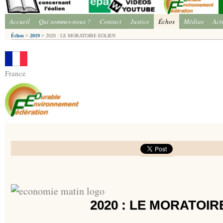
Accueil
Qui sommes-nous ?
Contact
Justice
Échos
Médias
Act
Échos
>
2019
>
2020 : LE MORATOIRE EOLIEN
France
2020 : LE MORATOIR