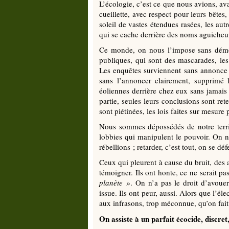
L’écologie, c’est ce que nous avions, av
cueillette, avec respect pour leurs bêtes
soleil de vastes étendues rasées, les aut
qui se cache derrière des noms aguicheu
Ce monde, on nous l’impose sans démoc
publiques, qui sont des mascarades, les 
Les enquêtes surviennent sans annonce cl
sans l’annoncer clairement, supprimé le
éoliennes derrière chez eux sans jamais 
partie, seules leurs conclusions sont rete
sont piétinées, les lois faites sur mesure
Nous sommes dépossédés de notre territo
lobbies qui manipulent le pouvoir. On
rébellions ; retarder, c’est tout, on se 
Ceux qui pleurent à cause du bruit, des
témoigner. Ils ont honte, ce ne serait pa
planète
»
. On n’a pas le droit d’avou
issue. Ils ont peur, aussi. Alors que l’éle
aux infrasons, trop méconnue, qu’on fai
On assiste à un parfait écocide, discre