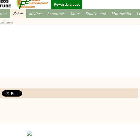
stice
Échos
Médias
Actualités
Santé
Biodiversité
Multimédia
L
s campagnes