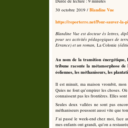
Durée de lecture : 9 minutes
Blandine Vue
30 octobre 2019 /
https://reporterre.net/Pour-sauver-la-p
Blandine Vue est docteur ès lettres, di
pour ses activités pédagogiques de terr
Errance) et un roman,
La Colonie
(éditi
Au nom de la transition énergétique, l
tribune raconte la métamorphose de l
éoliennes, les méthaniseurs, les planta
Il est minuit, ma maison vrombit, mon 
Quies ne font qu’empirer les choses. Où 
connaissent pas les frontières. Elles sont
Seules deux vallées ne sont pas encor
méthaniseurs poussent aussi vite que tomb
J’ai passé le week-end chez moi, face a
mes enfants ont grandi, qu’on a restaurée