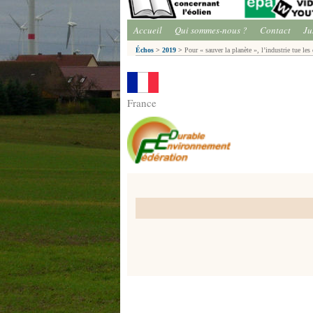
Accueil
Qui sommes-nous ?
Contact
Ju
Échos
>
2019
>
Pour « sauver la planète », l’industrie tue le
France