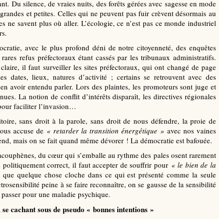
ant. Du silence, de vraies nuits, des forêts gérées avec sagesse en mode
, grandes et petites. Celles qui ne peuvent pas fuir crèvent désormais au
res ne savent plus où aller. L’écologie, ce n’est pas ce monde industriel
rs.
ratie, avec le plus profond déni de notre citoyenneté, des enquêtes
rares refus préfectoraux étant cassés par les tribunaux administratifs.
aire, il faut surveiller les sites préfectoraux, qui ont changé de page
s dates, lieux, natures d’activité ; certains se retrouvent avec des
en avoir entendu parler. Lors des plaintes, les promoteurs sont juge et
nues. La notion de conflit d’intérêts disparaît, les directives régionales
 pour faciliter l’invasion…
ire, sans droit à la parole, sans droit de nous défendre, la proie de
 nous accuse de
«
retarder la transition énergétique
»
avec nos vaines
défend, mais on se fait quand même dévorer ! La démocratie est bafouée.
 acouphènes, du cœur qui s’emballe au rythme des pales osent rarement
s politiquement correct, il faut accepter de souffrir pour
«
le bien de la
er que quelque chose cloche dans ce qui est présenté comme la seule
ctrosensibilité peine à se faire reconnaître, on se gausse de la sensibilité
t passer pour une maladie psychique.
t, se cachant sous de pseudo «
bonnes intentions
»