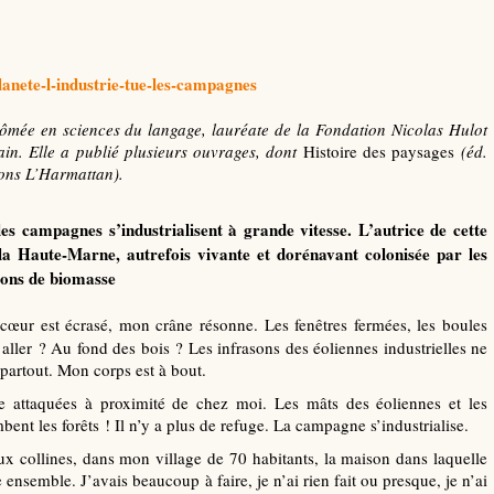
lanete-l-industrie-tue-les-campagnes
plômée en sciences du langage, lauréate de la Fondation Nicolas Hulot
ain. Elle a publié plusieurs ouvrages, dont
Histoire des paysages
(éd.
ons L’Harmattan).
es campagnes s’industrialisent à grande vitesse. L’autrice de cette
a Haute-Marne, autrefois vivante et dorénavant colonisée par les
tions de biomasse
cœur est écrasé, mon crâne résonne. Les fenêtres fermées, les boules
aller ? Au fond des bois ? Les infrasons des éoliennes industrielles ne
 partout. Mon corps est à bout.
e attaquées à proximité de chez moi. Les mâts des éoliennes et les
ent les forêts ! Il n’y a plus de refuge. La campagne s’industrialise.
ux collines, dans mon village de 70 habitants, la maison dans laquelle
 ensemble. J’avais beaucoup à faire, je n’ai rien fait ou presque, je n’ai