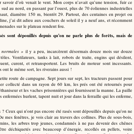
 savoir d’où venait le vent. Mon corps n’avait qu’une tension, fuir ce
 sud au nord, en passant par l’ouest, plus de 70 éoliennes industrielles
aut, diamètre 150 m, bientôt 29. Partout, des centaines en projet ou
lline, j’ai dit adieu aux couchers de soleil il y a neuf ans, et récemment
omenades sur le plateau rendent fou.
sés sont dépouillés depuis qu’on ne parle plus de forêts, mais de
normales
»
il y a peu, incarcèrent désormais douze mois sur douze
les. Ventilateurs, tanks à lait, robots de traite, engins qui désilent,
ibuent, curent, et retransportent. Les bruits de moteur sont incessants.
 ont le même sort, les riverains aussi !
petite route de campagne. Sept jours sur sept, les tracteurs passent pour
ier collecté dans un rayon de 60 km, les prés ont été retournés pour
méthaniseur et les vaches prisonnières qui fournissent la manne. La paille
 enfermées hurlent, tapent nuit et jour dans la ferraille qui les enferme,
 ? Ceux qui n’ont pas encore été rasés sont dépouillés depuis qu’on ne
e mes fenêtres, je vois clair au travers des collines. Plus de sous-bois,
mins, les arbres trop jeunes, condamnés à ne pas devenir des chênes
’être déchiquetés avec beaucoup d’énergie, recollés en pellets, voire