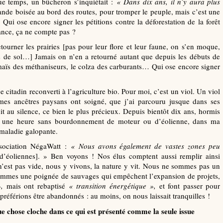
ue temps, un bûcheron s’inquiétait :
«
Dans dix ans, il n’y aura plus
nde boisée au bord des routes, pour tromper le peuple, mais c’est une
. Qui ose encore signer les pétitions contre la déforestation de la forêt
nce, ça ne compte pas ?
etourner les prairies [pas pour leur flore et leur faune, on s’en moque,
 de sol…] Jamais on n’en a retourné autant que depuis les débuts de
aïs des méthaniseurs, le colza des carburants… Qui ose encore signer
e citadin reconverti à l’agriculture bio. Pour moi, c’est un viol. Un viol
es ancêtres paysans ont soigné, que j’ai parcouru jusque dans ses
au silence, ce bien le plus précieux. Depuis bientôt dix ans, hormis
pas une heure sans bourdonnement de moteur ou d’éolienne, dans ma
 maladie galopante.
ssociation NégaWatt :
«
Nous avons également de vastes zones peu
’éoliennes]. » Ben voyons ! Nos élus comptent aussi remplir ainsi
 n’est pas vide, nous y vivons, la nature y vit. Nous ne sommes pas un
 sommes une poignée de sauvages qui empêchent l’expansion de projets,
,
mais ont rebaptisé
«
transition énergétique
»,
et font passer pour
préférions être abandonnés : au moins, on nous laissait tranquilles !
ue chose cloche dans ce qui est présenté comme la seule issue