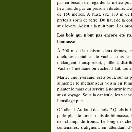
pas eu besoin de regarder la météo pour
lieu inondé par un poison vibratoire. Du
de 150 mètres. À l’Est, six, 183 m de h
prêtes à sortir de terre. Du haut de la co
aux levers. Adieu à la nuit pure. Les pr
Les bois qui n’ont pas encore été ra
biomasse
À 200 m de la maison, deux fermes,
«
quelques centaines de vaches sous les tô
mélangent, transportent, paillent, distr
Vaches à méthane ou vaches à lait, toutes
Marie, une riveraine, est à bout, sur sa 
alimenter le méthaniseur voisin en fum
planter le maïs qui servira à nourrir le 
aussi voyage. Sous la canicule, les vaches
l’ensilage pue.
Où aller ? Au fond des bois ? Quels bois
parle plus de forêts, mais de biomasse. D
des champs de troncs. Le long des che
centenaires, s’alignent, en attendant d