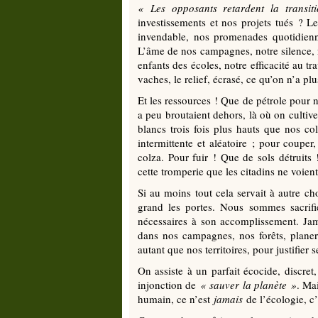
«
Les opposants retardent la transiti
investissements et nos projets tués ? L
invendable, nos promenades quotidienn
L’âme de nos campagnes, notre silence, n
enfants des écoles, notre efficacité au trav
vaches, le relief, écrasé, ce qu’on n’a plu
Et les ressources ! Que de pétrole pour n
a peu broutaient dehors, là où on cultive
blancs trois fois plus hauts que nos co
intermittente et aléatoire ; pour couper,
colza. Pour fuir ! Que de sols détruits
cette tromperie que les citadins ne voient
Si au moins tout cela servait à autre ch
grand les portes. Nous sommes sacrifié
nécessaires à son accomplissement. Ja
dans nos campagnes, nos forêts, plane
autant que nos territoires, pour justifier s
On assiste à un parfait écocide, discre
injonction de
«
sauver la planète
»
. Ma
humain, ce n’est
jamais
de l’écologie, c’