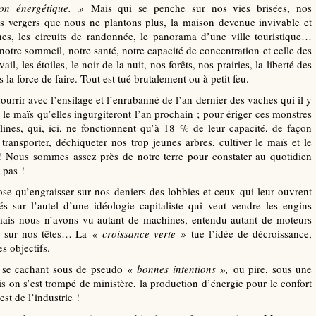
on énergétique.
»
Mais qui se penche sur nos vies brisées, nos
es vergers que nous ne plantons plus, la maison devenue invivable et
es, les circuits de randonnée, le panorama d’une ville touristique…
otre sommeil, notre santé, notre capacité de concentration et celle des
ail, les étoiles, le noir de la nuit, nos forêts, nos prairies, la liberté des
s la force de faire. Tout est tué brutalement ou à petit feu.
ourrir avec l’ensilage et l’enrubanné de l’an dernier des vaches qui il y
 le maïs qu’elles ingurgiteront l’an prochain ; pour ériger ces monstres
llines, qui, ici, ne fonctionnent qu’à 18 % de leur capacité, de façon
 transporter, déchiqueter nos trop jeunes arbres, cultiver le maïs et le
 ! Nous sommes assez près de notre terre pour constater au quotidien
 pas !
ose qu’engraisser sur nos deniers des lobbies et ceux qui leur ouvrent
s sur l’autel d’une idéologie capitaliste qui veut vendre les engins
mais nous n’avons vu autant de machines, entendu autant de moteurs
r sur nos têtes… La
«
croissance verte
»
tue l’idée de décroissance,
es objectifs.
t, se cachant sous de pseudo
«
bonnes intentions
»,
ou pire, sous une
is on s’est trompé de ministère, la production d’énergie pour le confort
est de l’industrie !