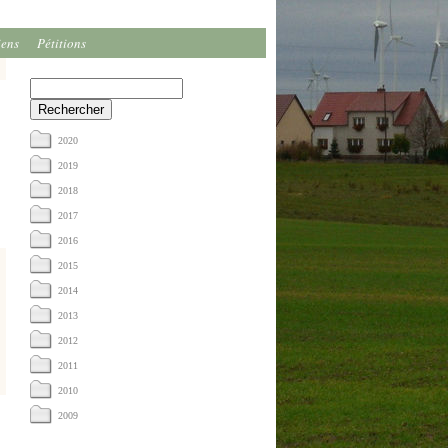
iens
Pétitions