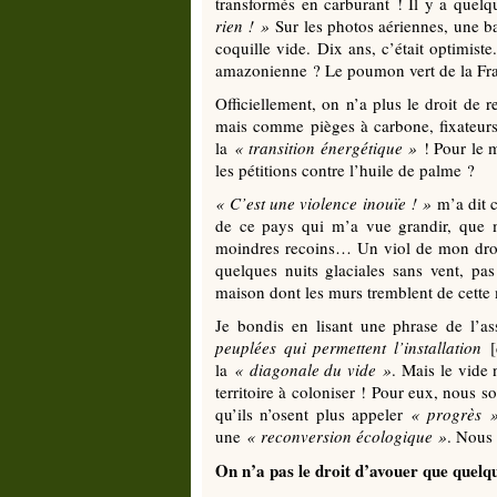
transformés en carburant ! Il y a quelq
rien
!
»
Sur les photos aériennes, une ba
coquille vide. Dix ans, c’était optimiste
amazonienne ? Le poumon vert de la Fra
Officiellement, on n’a plus le droit de r
mais comme pièges à carbone, fixateurs
la
«
transition énergétique
»
! Pour le m
les pétitions contre l’huile de palme ?
«
C’est une violence inouïe
!
»
m’a dit c
de ce pays qui m’a vue grandir, que m
moindres recoins… Un viol de mon droit 
quelques nuits glaciales sans vent, 
maison dont les murs tremblent de cette
Je bondis en lisant une phrase de l’a
peuplées qui permettent l’installation
[d
la
«
diagonale du vide
»
. Mais le vide
territoire à coloniser ! Pour eux, nous
qu’ils n’osent plus appeler
«
progrès
»
une
«
reconversion écologique
»
. Nous 
On n’a pas le droit d’avouer que quelq