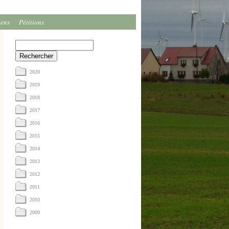
iens
Pétitions