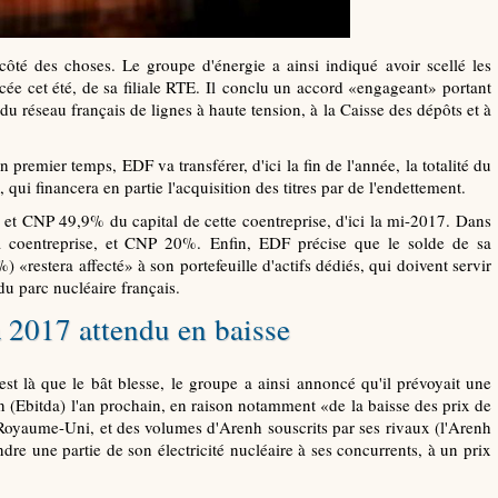
ôté des choses. Le groupe d'énergie a ainsi indiqué avoir scellé les
ncée cet été, de sa filiale RTE. Il conclu un accord «engageant» portant
u réseau français de lignes à haute tension, à la Caisse des dépôts et à
n premier temps, EDF va transférer, d'ici la fin de l'année, la totalité du
 qui financera en partie l'acquisition des titres par de l'endettement.
 et CNP 49,9% du capital de cette coentreprise, d'ici la mi-2017. Dans
a coentreprise, et CNP 20%. Enfin, EDF précise que le solde de sa
) «restera affecté» à son portefeuille d'actifs dédiés, qui doivent servir
u parc nucléaire français.
 2017 attendu en baisse
t là que le bât blesse, le groupe a ainsi annoncé qu'il prévoyait une
on (Ebitda) l'an prochain, en raison notamment «de la baisse des prix de
 Royaume-Uni, et des volumes d'Arenh souscrits par ses rivaux (l'Arenh
re une partie de son électricité nucléaire à ses concurrents, à un prix