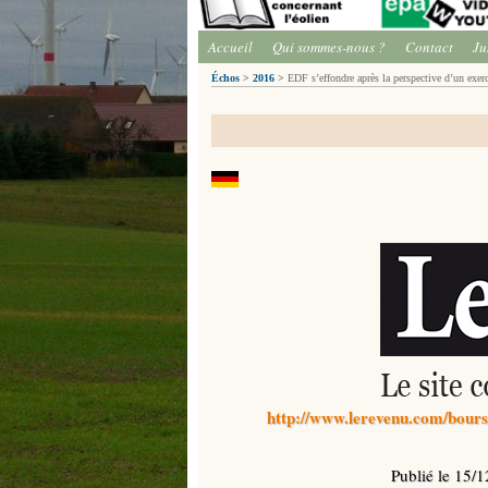
Accueil
Qui sommes-nous ?
Contact
Ju
Échos
>
2016
>
EDF s’effondre après la perspective d’un exerc
http://www.lerevenu.com/bourse
Publié le 15/1