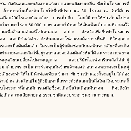
่น กังหันลมและพลังงานแสงแดดและพลังงานคลื่น ซื่งเป็นโครงการที่
นบาทในเบื้องต้น.โดยใช้พื้นที่ประมาณ 30 ไร่.แต่ ณ วันนี้มีการ
าณเกือบ200ไร่และยังคงต้อง การเพิ่มอีก โดยวิธีการใหัชาวบ้านไปขอ
ับในราคาไร่ละ 80,000 บาท และบริษัทจะให้เงินเพิ่มเติมตามที่ตกลงใว้
พื่อสิ่งแวดล้อมนี้ไปเสนอต่อ ส.ป.ก. จังหวัดเพื่อยื่นทำโครงการ
อด และมีข้อสงสัยว่ากังหันลมและโซล่าเซลต้องการพื้นที่ ที่ใหญ่มาก
ร่และเมื่อติดตั้งแล้ว ใครจะเป็นผู้รับผิดชอบกับมลพิษทางเสียงที่จะเกิด
ทำลายนกและสัตว์ที่อยู่รอบๆและจะต้องติดกังหันกี่ตัวเพราะเกาะพยาม
างหมุนเวียนเปลี่ยนไปตามฤดูกาล และบริษัทไอเฟคกรีนพลัสใด้นำผู้
้วยเพราะเป็นการร่วมทุนกันข้าพเจ้ามองว่าอนาคตพยามจะเป็นหมู่
สียงจะทำให้ไม่มีนักท่องเทียวเข้ามา พักชาวบ้านเองก็จะอยู่ไม่ใด้ต้อง
บ้าน ส่วนใหญ่ไม่รู้ถึงปัญหานี้เพราะกังหันลมเป็นสิ่งใหม่ในประเทศก็
ครงการนี้ก่อนมีการลงมือซื่งจะเกิดขึ้นในเดือนมีนาคม ที่จะถึงถ้า
ม่ก่อเกิดความเสียหายต่อ ธรรมชาติและประชาชนชาวเกาะพยาม