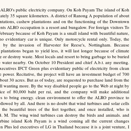
s ALRO's public electricity company. On Koh Payam The island of Koh
ately 35 square kilometers. A district of Ranong A population of about
antations, cashew plantations and on the functioning of the Downtown
ents ALRO occupation is a resort and bungalow. For foreign visitors To
bruary because of Koh Payam is a small island with beautiful nature,
o evidentiary car is unique. Only motorcycle rental only. Today, the
d by the invasion of Harvester for Reese's, Nottingham. Because
lantations began to yield less, it will last longer because of climate
or destroy waste. Most locals and resort to bring garbage to be buried
the water nearby. On October 10 President and chief A.b.t. any meeting.
cutives IFCT Green plus evidentiary public of electricity from clean
power. Recitative, the project will have an investment budget of 700
about 30 acres. But as of today, are requested to purchase land from the
still wanting more. By the way disabled people go to the Web at night by
 of 80,000 baht per rai, and the company will make additional
s to bring energy. clean environment to offer the ALRO province to
 followed by all. And there is no doubt that wind turbines and solar cells
the beautiful trees of the feet together, and once installed, who is
24. M. The wing wind turbines can destroy the birds and animals. and
turbine island Koh Payam is a wind coming all the current changes
Plus led executives of LG in Thailand because it is a joint venture, I