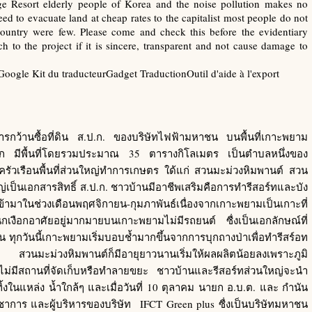
lage Resort elderly people of Korea and the noise pollution makes no
eed to evacuate land at cheap rates to the capitalist most people do not
country were few. Please come and check this before the evidentiary
h to the project if it is sincere, transparent and not cause damage to
Google Kit du traducteurGadget TraductionOutil d'aide à l'export
รกว้านซื้อที่ดิน ส.ป.ก. ของบริษัทไฟฟ้ามหาชน บนพื้นที่เกาะพยาม
ดเล็ก มีพื้นที่โดยรวมประมาณ 35 ตารางกิโลเมตร เป็นตำบลหนึ่งของ
วเรือนพื้นที่ส่วนใหญ่ทำการเกษตร ใด้แก่ สวนมะม่วงหิมพานต์ สวน
เป็นเอกสารสิทธิ์ ส.ป.ก. ชาวบ้านมีอาชีพเสริมคือการทำรีสอร์ทและบัง
เข้ามาในช่วงเดือนพฤศจิกายน-กุมภาพันธ์เนื่องจากเกาะพยามเป็นเกาะที่
งือกอาศัยอยู่มากมายบนเกาะพยามไม่มีรถยนต์ ซื่งเป็นเอกลักษณ์ที่
ั้น ทุกวันนี้เกาะพยามเริ่มบอบช้ำมากขึ้นจากการบุกถางป่าเพื่อทำรีสร์อท
วนมะม่วงหิมพานต์ก็มีอายุยาวนานเริ่มให้ผลผลิตน้อยลงเพราะภูมิ
ม่มีสถานที่จัดเก็บหรือทำลายขยะ ชาวบ้านและรีสอร์ทส่วนใหญ่จะนำ
ในแหล่ง น้ำใกล้ๆ และเมื่อวันที่ 10 ตุลาคม นายก อ.บ.ต. และ กำนัน
ชาการ และผู้บริหารของบริษัท IFCT Green plus ซื่งเป็นบริษัทมหาชน