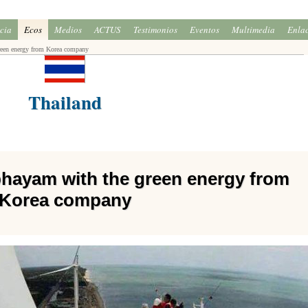
icia
Ecos
Medios
ACTUS
Testimonios
Eventos
Multimedia
Enla
reen energy from Korea company
Thailand
phayam with the green energy from
Korea company