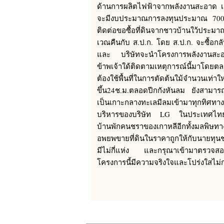
ด้านการผลิตไฟฟ้าจากพลังงานสะอาด เช
จะมีงบประมาณการลงทุนประมาณ 700 ล้า
ติดต่อขอซื้อที่ดินจากชาวบ้านใว้ประม
เวณคืนกับ ส.ป.ก. โดย ส.ป.ก. จะซื้อกล
และ บริษัทจะนำโครงการพลังงานสะอาดเ
ข้าพเจ้าใด้ติดตามเหตุการณ์นี้มาโดยตล
ต้องใช้พื้นที่ในการตัดต้นใม้จำนวนเท่าให
ขึ้น24ช.ม.ตลอดปีกกังหันลม ยังสามารถ
เป็นเกาะกลางทะเลมีลมเข้ามาทุกทิศท
บริหารของบริษัท LG ในประเทศไทยมาด
บ้านพักคนชราของเกาหลีอีกทั้งมลพิษทางเ
อพยพขายที่ดินในราคาถูกให้กับนายทุนชาว
มีไม่กี่แห่ง และกรุณาเข้ามาตรวจสอบโ
โครงการนี้มีความจริงใจและโปร่งใสไ