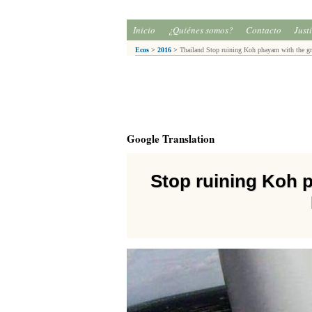
Inicio
¿Quiénes somos?
Contacto
Just
Ecos
>
2016
>
Thailand Stop ruining Koh phayam with the g
Google Translation
Stop ruining Koh 