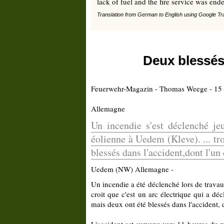
lack of fuel and the fire service was end
Translation from German to English using Google Tr
Deux blessés
Feuerwehr-Magazin - Thomas Weege - 15 
Allemagne
Un incendie s'est déclenché jeu
éolienne à Uedem (Kleve).
... t
blessés dans l'accident,dont l'un
Uedem (NW) Allemagne -
Un incendie a été déclenché lors de trava
croit que c'est un arc électrique qui a dé
mais deux ont été blessés dans l'accident, 