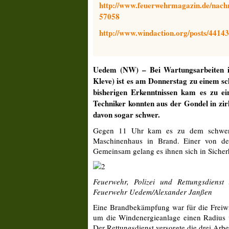
http://www.feuerwehrmagazin.de/nachri
57058
http://www.windaction.org/posts/44143
Uedem (NW) – Bei Wartungsarbeiten i
Kleve) ist es am Donnerstag zu einem 
bisherigen Erkenntnissen kam es zu ei
Techniker konnten aus der Gondel in zir
davon sogar schwer.
Gegen 11 Uhr kam es zu dem schweren 
Maschinenhaus in Brand. Einer von de
Gemeinsam gelang es ihnen sich in Sicher
Feuerwehr, Polizei und Rettungsdiens
Feuerwehr Uedem/Alexander Janßen
Eine Brandbekämpfung war für die Freiw
um die Windenergieanlage einen Radius 
Der Rettungsdienst versorgte die drei Arbe