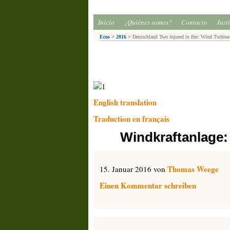
Inicio
¿Quiénes somos?
Contacto
Just
Ecos
>
2016
>
Deutschland Two injured in fire: Wind Turbine
English translation
Traduction en français
Windkraftanlage: 
Thomas Weege
15. Januar 2016 von
Einen Kommentar schreiben