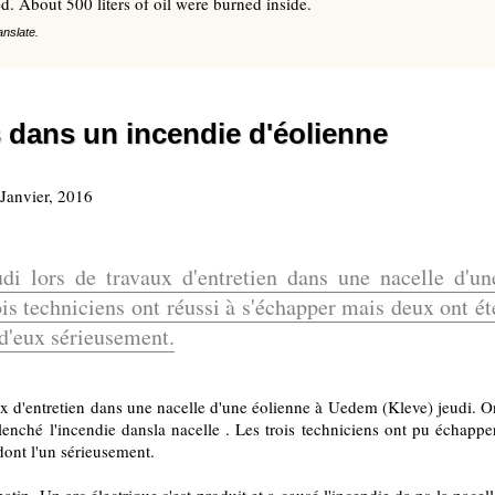
ed. About 500 liters of oil were burned inside.
anslate.
 dans un incendie d'éolienne
Janvier, 2016
di lors de travaux d'entretien dans une nacelle d'un
rois techniciens ont réussi à s'échapper mais deux ont ét
 d'eux sérieusement.
ux d'entretien dans une nacelle d'une éolienne à Uedem (Kleve) jeudi.
O
clenché l'incendie dansla nacelle .
Les trois techniciens ont pu échapper
dont l'un sérieusement.