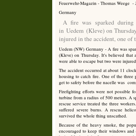
Feuerwehr-Magazin - Thomas Weege - 
Germany
A fire was sparked during 
in Uedem (Kleve) on Thursday. 
injured in the accident, one of 
Uedem (NW) Germany - A fire was spark
(Kleve) on Thursday. It's believed that a
were able to escape but two were injured 
The accident occurred at about 11 cloc
housing to catch fire. One of the three
get to safety before the nacelle was com
Firefighting efforts were not possible 
turbine from a radius of 500 meters. A 
rescue service treated the three worker
suffered severe burns. A rescue helico
survived the whole thing unscathed.
Because of the heavy smoke, the popu
encouraged to keep their windows and do