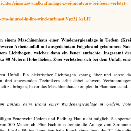
chten/einsatze/windkraftanlage-zwei-monteure-bei-feuer-verletzt-
-two-injured-in-fire-wind-turbine#.Vpz3j_krLIU
n einem Maschinenhaus einer Windenergieanlage in Uedem (Krei
schweren Arbeitsunfall mit ausgedehntem Folgebrand gekommen. Nac
nem Lichtbogen, welcher dann ein Feuer entfachte. Insgesamt dre
ka 80 Metern Höhe fliehen. Zwei verletzten sich bei dem Unfall, eine
Unfall. Ein elektrischer Lichtbogen sprang über und setzte da
n drei anwesenden Technikern erlitt dabei schwere Verbrennungen
heit zu bringen, bevor das Maschinenhaus komplett in Flammen stand.
t im Einsatz beim Brand einer Windenergieanlage in Uedem. Foto
illigen Feuerwehr Uedem und Bedburg-Hau nicht möglich. Sie sperrte
von 500 Metern ab. Eine Fachfirma trennte die Anlage vom Stromnetz
iter. Ein 43-Jähriger Ingenieur hatte Rauch eingeatmet, der 22 Jahre alte