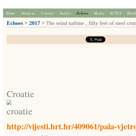
Home
About us
Contact
Justice
Echoes
Media
ACTUS
Heal
Echoes
>
2017
>
The wind turbine , fifty feet of steel cr
Croatie
http://vijesti.hrt.hr/409061/pala-vjet