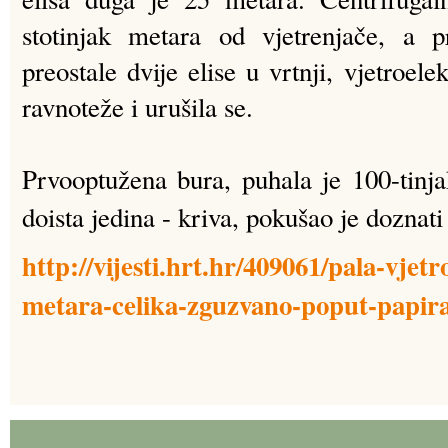
stotinjak metara od vjetrenjače, a p
preostale dvije elise u vrtnji, vjetroele
ravnoteže i urušila se.
Prvooptužena bura, puhala je 100-tinjak
doista jedina - kriva, pokušao je doznat
http://vijesti.hrt.hr/409061/pala-vjet
metara-celika-zguzvano-poput-papir