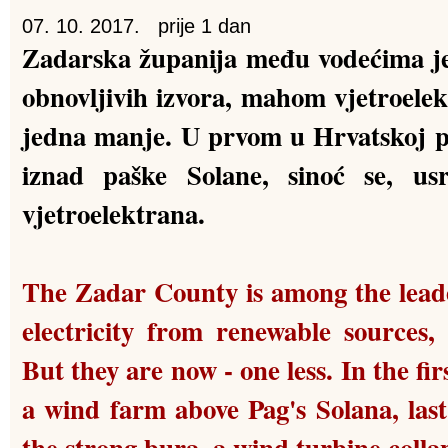
07. 10. 2017.
prije 1 dan
Zadarska županija među vodećima je 
obnovljivih izvora, mahom vjetroelek
jedna manje. U prvom u Hrvatskoj 
iznad paške Solane, sinoć se, usr
vjetroelektrana.
The Zadar County is among the leade
electricity from renewable sources,
But they are now - one less. In the fir
a wind farm above Pag's Solana, last
the strong bura, a wind turbine colla