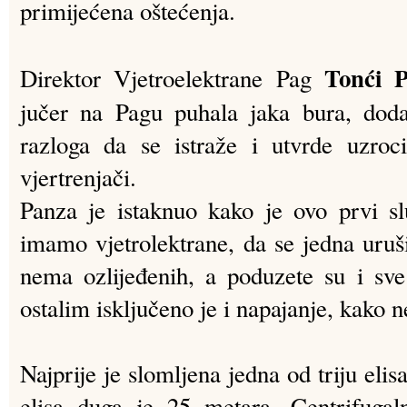
primijećena oštećenja.
Tonći P
Direktor Vjetroelektrane Pag
jučer na Pagu puhala jaka bura, doda
razloga da se istraže i utvrde uzroc
vjertrenjači.
Panza je istaknuo kako je ovo prvi sl
imamo vjetrolektrane, da se jedna uruši
nema ozlijeđenih, a poduzete su i sv
ostalim isključeno je i napajanje, kako 
Najprije je slomljena jedna od triju elis
elisa duga je 25 metara. Centrifugaln