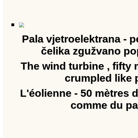
Pala vjetroelektrana - 
čelika zgužvano po
The wind turbine , fifty 
crumpled like 
L'éolienne - 50 mètres d
comme du pa