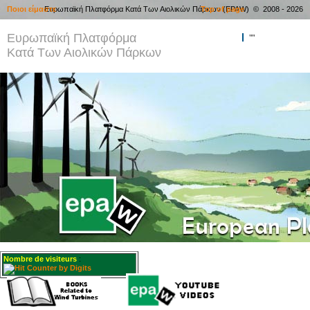
Ποιοι είμαστε
Ευρωπαϊκή Πλατφόρμα Κατά Των Αιολικών Πάρκων (EPAW) © 2008 - 2026
Top of page
Ευρωπαϊκή Πλατφόρμα
""
Κατά Των Αιολικών Πάρκων
Nombre de visiteurs
: