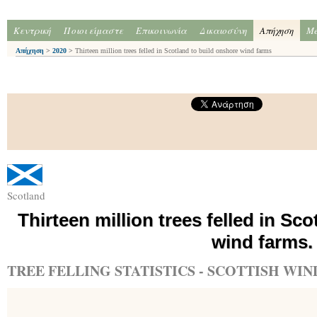
Κεντρική
Ποιοι είμαστε
Επικοινωνία
Δικαιοσύνη
Απήχηση
Me
Απήχηση
>
2020
>
Thirteen million trees felled in Scotland to build onshore wind farms
Scotland
Thirteen million trees felled in Sc
wind farms.
TREE FELLING STATISTICS - SCOTTISH WI