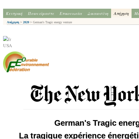
Κεντρική
Ποιοι είμαστε
Επικοινωνία
Δικαιοσύνη
Απήχηση
Me
Απήχηση
>
2020
>
German's Tragic energy venture
USA
German's Tragic ener
La tragique expérience énergét