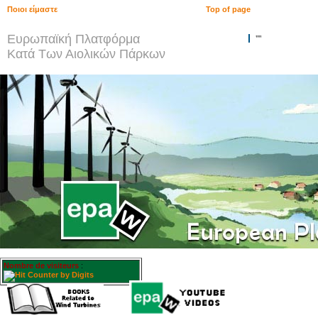
Ποιοι είμαστε
Top of page
Ευρωπαϊκή Πλατφόρμα
""
Κατά Των Αιολικών Πάρκων
Nombre de visiteurs
: