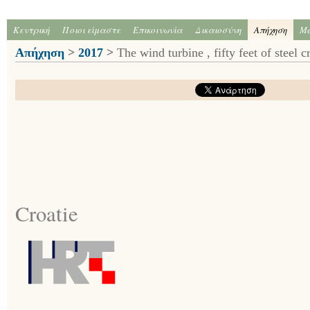
Κεντρική
Ποιοι είμαστε
Επικοινωνία
Δικαιοσύνη
Απήχηση
Me
Απήχηση
>
2017
>
The wind turbine , fifty feet of steel 
Croatie