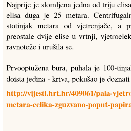
Najprije je slomljena jedna od triju elis
elisa duga je 25 metara. Centrifugaln
stotinjak metara od vjetrenjače, a p
preostale dvije elise u vrtnji, vjetroele
ravnoteže i urušila se.
Prvooptužena bura, puhala je 100-tinjak
doista jedina - kriva, pokušao je doznat
http://vijesti.hrt.hr/409061/pala-vjet
metara-celika-zguzvano-poput-papir