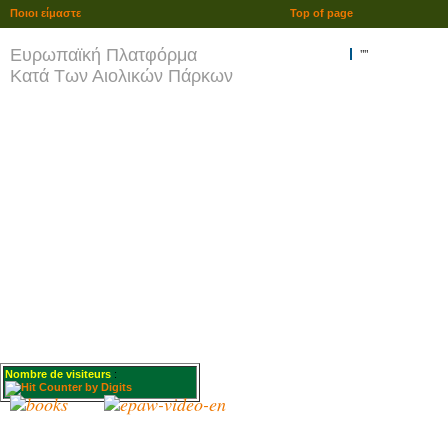
Ποιοι είμαστε
Top of page
Ευρωπαϊκή Πλατφόρμα
""
Κατά Των Αιολικών Πάρκων
Nombre de visiteurs
: