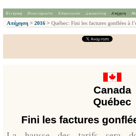
Κεντρική
Ποιοι είμαστε
Επικοινωνία
Δικαιοσύνη
Απήχηση
Me
Απήχηση
>
2016
>
Québec: Fini les factures gonflées à l’
Canada
Québec
Fini les factures gonflé
La hausse des tarifs sera do