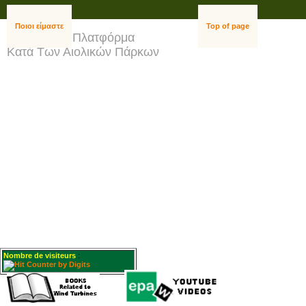
Ποιοι είμαστε
Top of page
Ευρωπαϊκή Πλατφόρμα
""
Κατά Των Αιολικών Πάρκων
Nombre de visiteurs
: