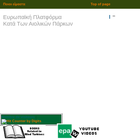
Ποιοι είμαστε
Top of page
Ευρωπαϊκή Πλατφόρμα
""
Κατά Των Αιολικών Πάρκων
Nombre de visiteurs
: