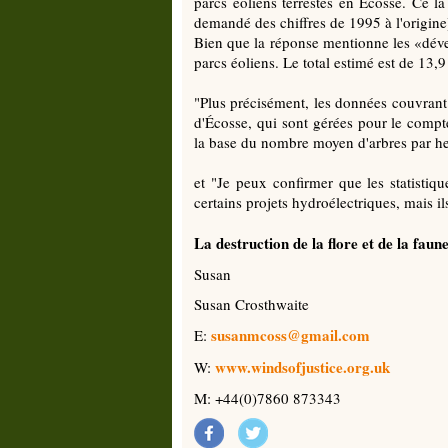
parcs éoliens terrestes en Écosse. Ce l
demandé des chiffres de 1995 à l'origine
Bien que la réponse mentionne les «dév
parcs éoliens. Le total estimé est de 13,9
"Plus précisément, les données couvrant 
d'Écosse, qui sont gérées pour le compt
la base du nombre moyen d'arbres par hec
et "Je peux confirmer que les statisti
certains projets hydroélectriques, mais il
La destruction de la flore et de la faun
Susan
Susan Crosthwaite
susanmcoss@gmail.com
E:
www.windsofjustice.org.uk
W:
M: +44(0)7860 873343