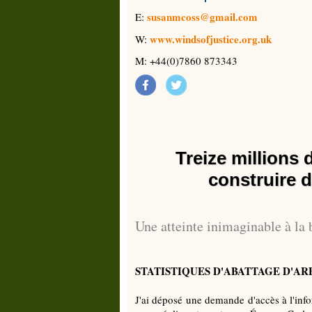
susanmcoss@gmail.com
E:
www.windsofjustice.org.uk
W:
M: +44(0)7860 873343
Treize millions
construire d
Une atteinte inimaginable à la 
STATISTIQUES D'ABATTAGE D'ARB
J'ai déposé une demande d'accès à l'info