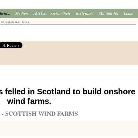
Echos
Medien
ACTUS
Gesundheit
Ereignisse
Multimedia
Links
build onshore wind farms
s felled in Scotland to build onshore
wind farms.
 - SCOTTISH WIND FARMS