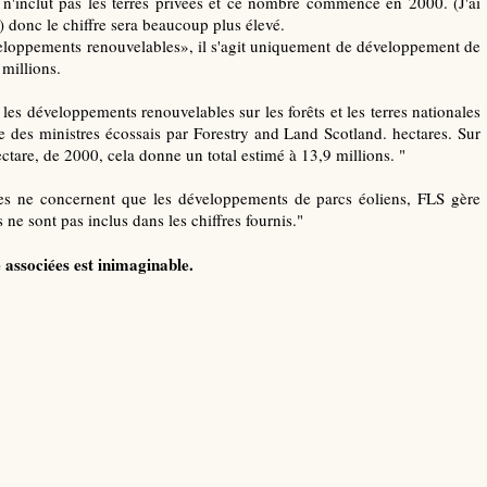
a n'inclut pas les terres privées et ce nombre commence en 2000. (J'ai
) donc le chiffre sera beaucoup plus élevé.
eloppements renouvelables», il s'agit uniquement de développement de
 millions.
les développements renouvelables sur les forêts et les terres nationales
e des ministres écossais par Forestry and Land Scotland. hectares. Sur
tare, de 2000, cela donne un total estimé à 13,9 millions. "
ques ne concernent que les développements de parcs éoliens, FLS gère
s ne sont pas inclus dans les chiffres fournis."
e associées est inimaginable.