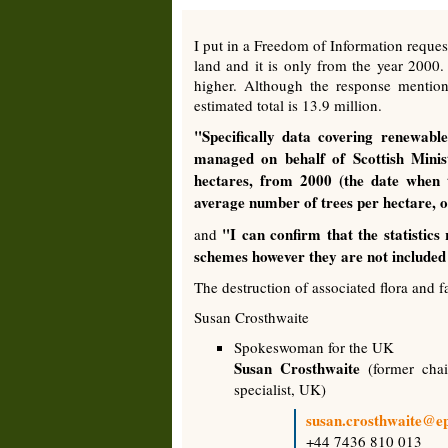
I put in a Freedom of Information request
land and it is only from the year 2000.
higher. Although the response mentio
estimated total is 13.9 million.
"Specifically data covering renewabl
managed on behalf of Scottish Minis
hectares, from 2000 (the date when t
average number of trees per hectare, of
"I can confirm that the statisti
and
schemes however they are not included 
The destruction of associated flora and 
Susan Crosthwaite
Spokeswoman for the UK
Susan Crosthwaite
(former cha
specialist, UK)
susan.crosthwaite@e
+44 7436 810 013