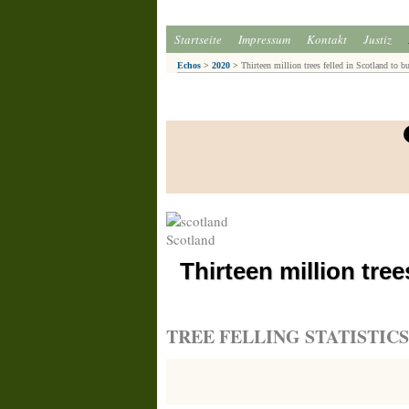
Startseite
Impressum
Kontakt
Justiz
Echos
>
2020
>
Thirteen million trees felled in Scotland to 
Scotland
Thirteen million tree
TREE FELLING STATISTICS