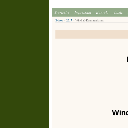
Startseite
Impressum
Kontakt
Justiz
Echos
>
2017
>
Windrad-Kommunismus
Win