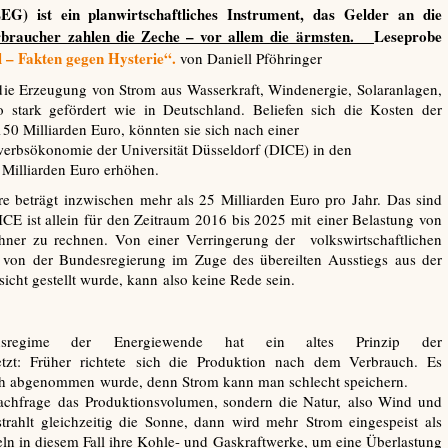
G) ist ein planwirtschaftliches Instrument, das Gelder an die
rbraucher zahlen die Zeche – vor allem die ärmsten.
Leseprobe
– Fakten gegen Hysterie“.
von Daniell Pföhringer
die Erzeugung von Strom aus Wasserkraft, Windenergie, Solaranlagen,
 stark gefördert wie in Deutschland. Beliefen sich die Kosten der
0 Milliarden Euro, könnten sie sich nach einer
bewerbsökonomie der Universität Düsseldorf (DICE) in den
 Milliarden Euro erhöhen.
e beträgt inzwischen mehr als 25 Milliarden Euro pro Jahr. Das sind
CE ist allein für den Zeitraum 2016 bis 2025 mit einer Belastung von
er zu rechnen. Von einer Verringerung der volkswirtschaftlichen
 von der Bundesregierung im Zuge des übereilten Ausstiegs aus der
cht gestellt wurde, kann also keine Rede sein.
tionsregime der Energiewende hat ein altes Prinzip der
esetzt: Früher richtete sich die Produktion nach dem Verbrauch. Es
ch abgenommen wurde, denn Strom kann man schlecht speichern.
achfrage das Produktionsvolumen, sondern die Natur, also Wind und
strahlt gleichzeitig die Sonne, dann wird mehr Strom eingespeist als
eln in diesem Fall ihre Kohle- und Gaskraftwerke, um eine Überlastung