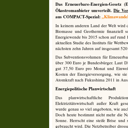
Das Erneuerbare-Energien-Gesetz (EE
Ökostromanbieter umverteilt.
Die Ve
aus
COMPACT-Spezial:
„Klimawandel 
In keinem anderen Land der Welt wird 
Biomasse und Geothermie finanziell so
Energiewende bis 2015 schon auf rund 15
aktuellen Studie des Instituts für Wett
nächsten zehn Jahren auf insgesamt 520
Das Subventionsvolumen für Erneuerbar
über 300 Euro je Bundesbürger. Laut DI
gut 37,50 Euro pro Monat und Einwohn
Kosten der Energieversorgung, wie sie
Atomkraft nach Fukushima 2011 in Aussi
Energiepolitische Planwirtschaft
Das planwirtschaftliche Produk
Elektrizitätswirtschaft außer Kraft g
wurde genau so viel angeboten, wie au
Doch heute bestimmt nicht mehr die N
Sonne. Herrscht eine steife Brise und 
gebraucht wird. Die Netzbetreiber dross