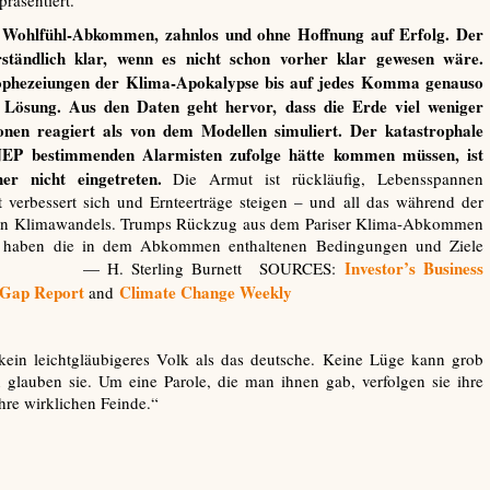
räsentiert.
 Wohlfühl-Abkommen, zahnlos und ohne Hoffnung auf Erfolg. Der
tändlich klar, wenn es nicht schon vorher klar gewesen wäre.
Prophezeiungen der Klima-Apokalypse bis auf jedes Komma genauso
r Lösung. Aus den Daten geht hervor, dass die Erde viel weniger
nen reagiert als von dem Modellen simuliert. Der katastrophale
EP bestimmenden Alarmisten zufolge hätte kommen müssen, ist
er nicht eingetreten.
Die Armut ist rückläufig, Lebensspannen
t verbessert sich und Ernteerträge steigen – und all das während der
ichen Klimawandels. Trumps Rückzug aus dem Pariser Klima-Abkommen
Das haben die in dem Abkommen enthaltenen Bedingungen und Ziele
Investor’s Business
bracht.
— H. Sterling Burnett SOURCES:
 Gap Report
Climate Change Weekly
and
 kein leichtgläubigeres Volk als das deutsche. Keine Lüge kann grob
glauben sie. Um eine Parole, die man ihnen gab, verfolgen sie ihre
ihre wirklichen Feinde.“