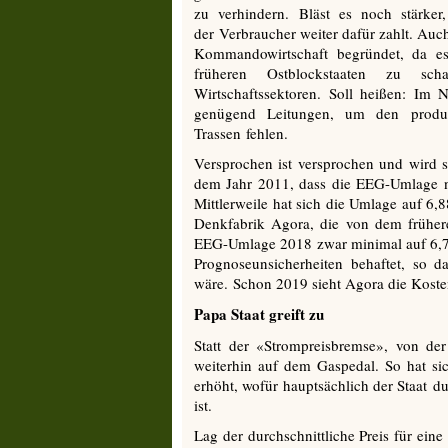
zu verhindern. Bläst es noch stärk
der Verbraucher weiter dafür zahlt. Auc
Kommandowirtschaft begründet, da es
früheren Ostblockstaaten zu sch
Wirtschaftssektoren. Soll heißen: Im
genügend Leitungen, um den produz
Trassen fehlen.
Versprochen ist versprochen und wird 
dem Jahr 2011, dass die EEG-Umlage ni
Mittlerweile hat sich die Umlage auf 6
Denkfabrik Agora, die von dem frühere
EEG-Umlage 2018 zwar minimal auf 6,74 
Prognoseunsicherheiten behaftet, so d
wäre. Schon 2019 sieht Agora die Kosten
Papa Staat greift zu
Statt der «Strompreisbremse», von der
weiterhin auf dem Gaspedal. So hat si
erhöht, wofür hauptsächlich der Staat 
ist.
Lag der durchschnittliche Preis für ein