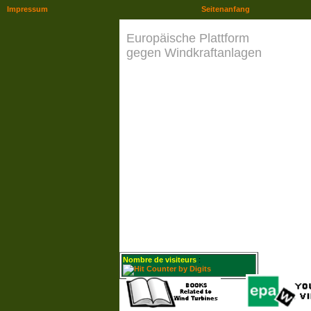
Impressum
Seitenanfang
Europäische Plattform
gegen Windkraftanlagen
Nombre de visiteurs
: