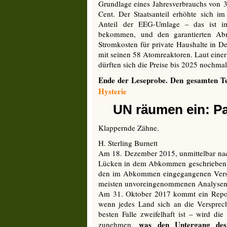
Grundlage eines Jahresverbrauchs von 3.
Cent. Der Staatsanteil erhöhte sich i
Anteil der EEG-Umlage – das ist i
bekommen, und den garantierten Abna
Stromkosten für private Haushalte in De
mit seinen 58 Atomreaktoren. Laut einer 
dürften sich die Preise bis 2025 nochm
Ende der Leseprobe. Den gesamten T
Hysterie
UN räumen ein: P
Klappernde Zähne.
H. Sterling Burnett
Am 18. Dezember 2015, unmittelbar nac
Lücken in dem Abkommen geschrieben, v
den im Abkommen eingegangenen Versp
meisten unvoreingenommenen Analysen
Am 31. Oktober 2017 kommt ein Repor
wenn jedes Land sich an die Versprec
besten Falle zweifelhaft ist – wird 
was den Untergang des
zunehmen,