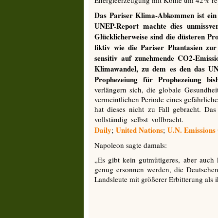
Energieerzeugung mit Kohle um 42% rep
Das Pariser Klima-Abkommen ist ein
UNEP-Report machte dies unmissvers
Glücklicherweise sind die düsteren 
fiktiv wie die Pariser Phantasien zu
sensitiv auf zunehmende CO2-Emissio
Klimawandel, zu dem es den das UN
Prophezeiung für Prophezeiung bish
verlängern sich, die globale Gesundhei
vermeintlichen Periode eines gefährl
hat dieses nicht zu Fall gebracht. 
vollständig selbst voll
Daily
United Nations
U.N. Emissions
;
;
Napoleon sagte damals:
„Es gibt kein gutmütigeres, aber auch
genug ersonnen werden, die Deutschen 
Landsleute mit größerer Erbitterung als 