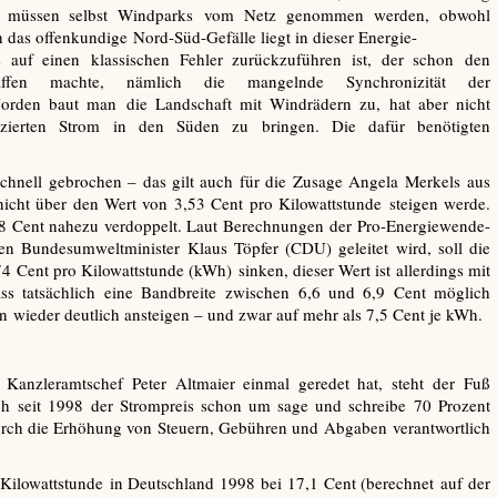
er, müssen selbst Windparks vom Netz genommen werden, obwohl
h das offenkundige Nord-Süd-Gefälle liegt in dieser Energie-
 auf einen klassischen Fehler zurückzuführen ist, der schon den
affen machte, nämlich die mangelnde Synchronizität der
 Norden baut man die Landschaft mit Windrädern zu, hat aber nicht
ierten Strom in den Süden zu bringen. Die dafür benötigten
schnell gebrochen – das gilt auch für die Zusage Angela Merkels aus
cht über den Wert von 3,53 Cent pro Kilowattstunde steigen werde.
,88 Cent nahezu verdoppelt. Laut Berechnungen der Pro-Energiewende-
n Bundesumweltminister Klaus Töpfer (CDU) geleitet wird, soll die
Cent pro Kilowattstunde (kWh) sinken, dieser Wert ist allerdings mit
ass tatsächlich eine Bandbreite zwischen 6,6 und 6,9 Cent möglich
 wieder deutlich ansteigen – und zwar auf mehr als 7,5 Cent je kWh.
 Kanzleramtschef Peter Altmaier einmal geredet hat, steht der Fuß
ch seit 1998 der Strompreis schon um sage und schreibe 70 Prozent
durch die Erhöhung von Steuern, Gebühren und Abgaben verantwortlich
e Kilowattstunde in Deutschland 1998 bei 17,1 Cent (berechnet auf der