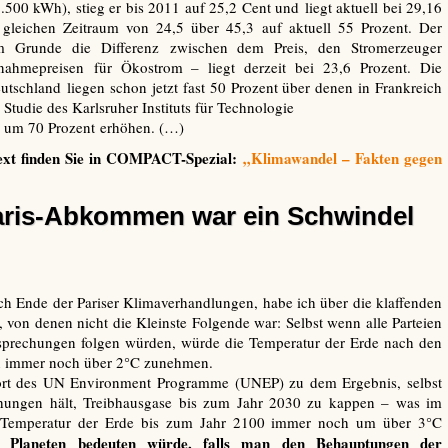
500 kWh), stieg er bis 2011 auf 25,2 Cent und liegt aktuell bei 29,16
m gleichen Zeitraum von 24,5 über 45,3 auf aktuell 55 Prozent. Der
m Grunde die Differenz zwischen dem Preis, den Stromerzeuger
hmepreisen für Ökostrom – liegt derzeit bei 23,6 Prozent. Die
utschland liegen schon jetzt fast 50 Prozent über denen in Frankreich
Studie des Karlsruher Instituts für Technologie
al um 70 Prozent erhöhen. (…)
ext finden Sie in COMPACT-Spezial:
„Klimawandel – Fakten gegen
aris-Abkommen war ein Schwindel
h Ende der Pariser Klimaverhandlungen, habe ich über die klaffenden
on denen nicht die Kleinste Folgende war: Selbst wenn alle Parteien
rechungen folgen würden, würde die Temperatur der Erde nach den
 immer noch über 2°C zunehmen.
t des UN Environment Programme (UNEP) zu dem Ergebnis, selbst
hungen hält, Treibhausgase bis zum Jahr 2030 zu kappen – was im
die Temperatur der Erde bis zum Jahr 2100 immer noch um über 3°C
 Planeten bedeuten würde, falls man den Behauptungen der