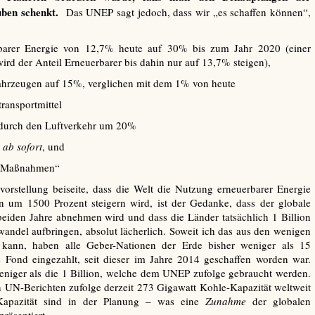
ben schenkt.
Das UNEP sagt jedoch, dass wir „es schaffen können“,
arer Energie von 12,7% heute auf 30% bis zum Jahr 2020 (einer
rd der Anteil Erneuerbarer bis dahin nur auf 13,7% steigen),
ahrzeugen auf 15%, verglichen mit dem 1% von heute
ransportmittel
durch den Luftverkehr um 20%
e
ab sofort
, und
ma-Maßnahmen“
vorstellung beiseite, dass die Welt die Nutzung erneuerbarer Energie
 um 1500 Prozent steigern wird, ist der Gedanke, dass der globale
eiden Jahre abnehmen wird und dass die Länder tatsächlich 1 Billion
ndel aufbringen, absolut lächerlich. Soweit ich das aus den wenigen
 kann, haben alle Geber-Nationen der Erde bisher weniger als 15
e Fond eingezahlt, seit dieser im Jahre 2014 geschaffen worden war.
eniger als die 1 Billion, welche dem UNEP zufolge gebraucht werden.
en UN-Berichten zufolge derzeit 273 Gigawatt Kohle-Kapazität weltweit
Kapazität sind in der Planung – was eine
Zunahme
der globalen