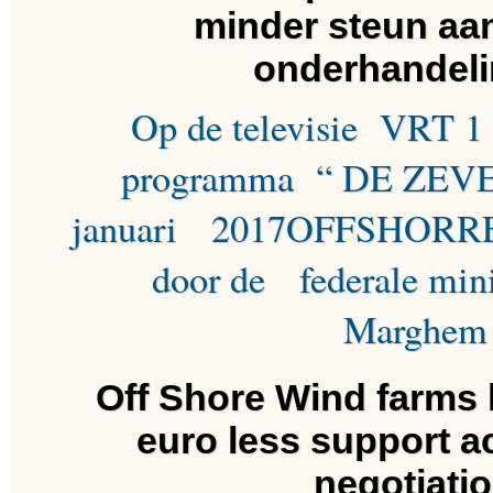
minder steun aa
onderhandel
Op de televisie VRT 1
programma “ DE ZEV
januari 2017
OFFSHORR
door de federale mini
Marghem 
Off Shore Wind farms h
euro less support a
negotiati