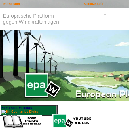
Impressum
Seitenanfang
Europäische Plattform
""
gegen Windkraftanlagen
Nombre de visiteurs
: