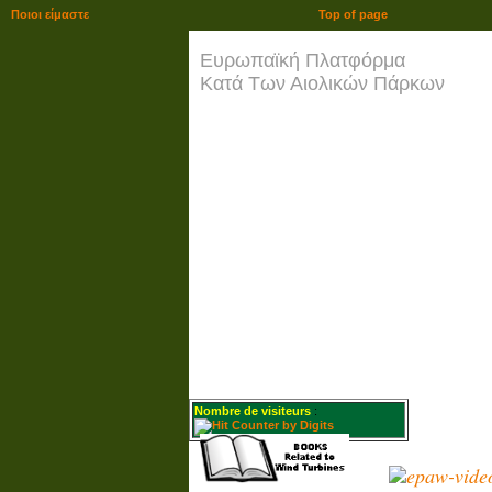
Ποιοι είμαστε
Top of page
Ευρωπαϊκή Πλατφόρμα
Κατά Των Αιολικών Πάρκων
Nombre de visiteurs
: