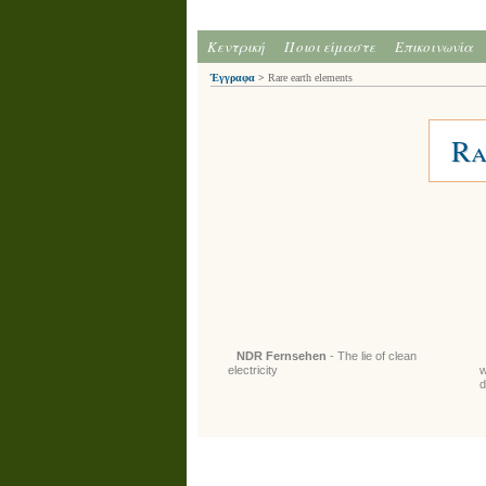
Κεντρική
Ποιοι είμαστε
Επικοινωνία
Έγγραφα
>
Rare earth elements
Ra
NDR Fernsehen
- The lie of clean
electricity
w
d