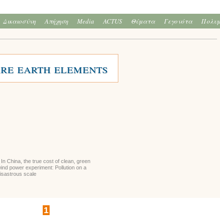
Δικαιοσύνη
Απήχηση
Media
ACTUS
Θύματα
Γεγονότα
Πολυ
re earth elements
In China, the true cost of clean, green
ind power experiment: Pollution on a
isastrous scale
1