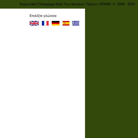
Ευρωπαϊκή Πλατφόρμα Κατά Των Αιολικών Πάρκων (EPAW) © 2008 - 2026
Επιλέξτε γλώσσα: