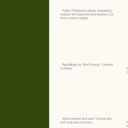
Polish Parliament adopts mandatory
setback for industrial wind turbines (10
times turbine height)
Bat Killings by Wind Energy Turbines
Continue
I
C
Wind turbines and poor Tucana lake
and rural area in Kenya
P
m