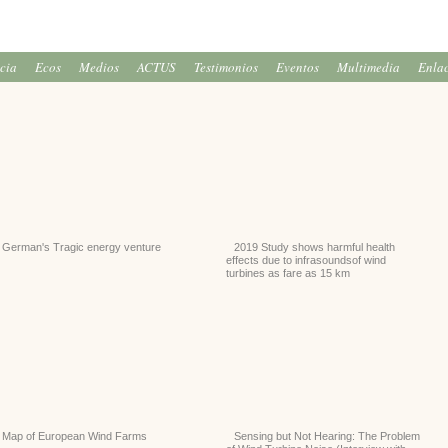
icia
Ecos
Medios
ACTUS
Testimonios
Eventos
Multimedia
Enla
German's Tragic energy venture
2019 Study shows harmful health
effects due to infrasoundsof wind
turbines as fare as 15 km
Map of European Wind Farms
Sensing but Not Hearing: The Problem