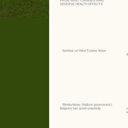
FROM WIND TURBINES HAVE
ADVERSE HEALTH EFFECTS
Seminar on Wind Turbine Noise
d
Windturbines: Walloon government (
Belgium) has acted unlawfully
r
w