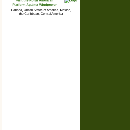
Visit the North American
miembro #1601
Platform Against Windpower
France: Lorraine
Canada, United States of America, Mexico,
Association de dÉfense de l environnement rural
the Caribbean, Central America
miembro #1600
France: Haute Vienne
Association Vue Imprenable d'Eoliennes
miembro #1599
France: Auvergne
Association Contrevent-Bagnols
miembro #1598
France: Bourgogne
Association de DEFENSE DU PLATEAU
NIVERNAIS BOISE , BERTANGES ET VALLEES
DE LA NIEVRE
miembro #1597
France: Limousin
Association GUERET ENVIRONNEMENT
miembro #1596
France: Grand Est
Association Les Amis d'Oudincourt- ALAO
miembro #1595
France: Rhône-Alpes
Association Sauvegarde Bocage Audes Chazemais
miembro #1594
France: Normandie
Association de Défense de l'Environnement et des