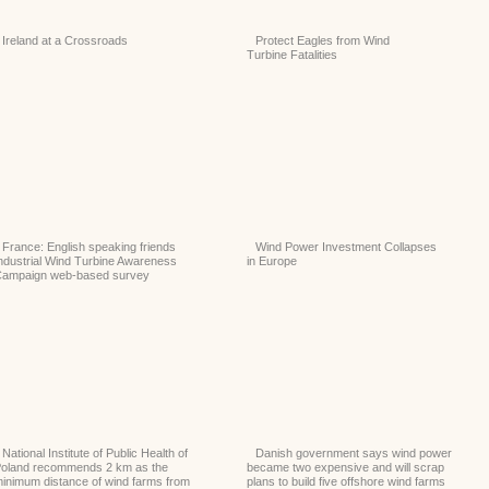
Ireland at a Crossroads
Protect Eagles from Wind
Turbine Fatalities
France: English speaking friends
Wind Power Investment Collapses
ndustrial Wind Turbine Awareness
in Europe
ampaign web-based survey
National Institute of Public Health of
Danish government says wind power
oland recommends 2 km as the
became two expensive and will scrap
inimum distance of wind farms from
plans to build five offshore wind farms