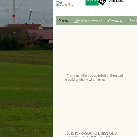
Inicio
¿Quiénes somos?
Contacto
Just
Thirteen million trees felled in Scotland
to build onshore wind farms
2015 INFRASOUND EMISSIONS