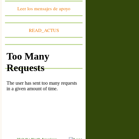
communes de Sainte-Colombe des Bois, Suilly-la-
Tour
Leer los mensajes de apoyo
miembro #1609
France: franche-Comté
Association Vivre au pied du Mont d'Or
miembro #1608
READ_ACTUS
Belgique : Province du Luxembourg
Non aux parcs éoliens à Habay
miembro #1607
France: Vendée
Association Vent des Noues
miembro #1606
France: Bourgogne-Franche-Comté
Association des Vrais Amis de la Forêt d'Arne
miembro #1605
France: Hauts de France
Association pour la Sauvegarde de l'Environnement
de Plessier de Roye et de ses Alentours
miembro #1604
France: Corrèze - 19
Association Agir Autrement Pour La Xaintrie
miembro #1603
Lithuania: Radviliskis region
Alksniupiu Bendruomene
miembro #1602
Suisse: Canton de Fribourg
Paysage Libre Fribourg