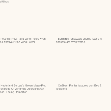
uildings
Poland's New Right-Wing Rulers Want
Berlin�s renewable energy fiasco is
o Effectively Ban Wind Power
about to get even worse.
Nederland Europe’s Green Mega-Flop
Québec: Fini les factures gonflées à
undreds Of Windmills Operating At A
l’éolienne
oss, Facing Demolition