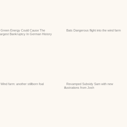
Green Energy Could Cause The
Bats Dangerous flight into the wind farm
argest Bankruptcy In German History
Wind farm: another stillborn foal
Revamped Subsidy Sam with new
illustrations from Josh