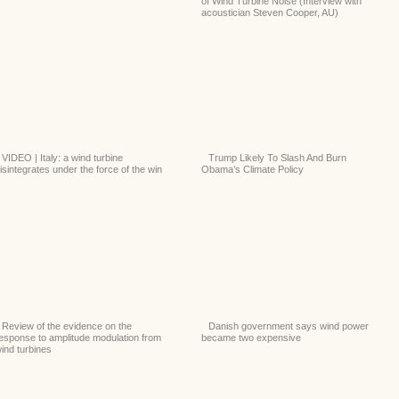
of Wind Turbine Noise (Interview with
acoustician Steven Cooper, AU)
VIDEO | Italy: a wind turbine
Trump Likely To Slash And Burn
isintegrates under the force of the win
Obama’s Climate Policy
Review of the evidence on the
Danish government says wind power
esponse to amplitude modulation from
became two expensive
ind turbines