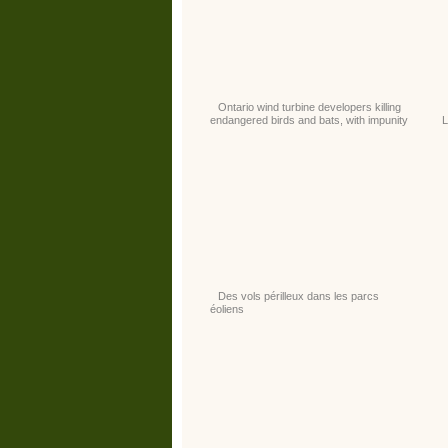
Ontario wind turbine developers killing
endangered birds and bats, with impunity
L
Des vols périlleux dans les parcs
éoliens