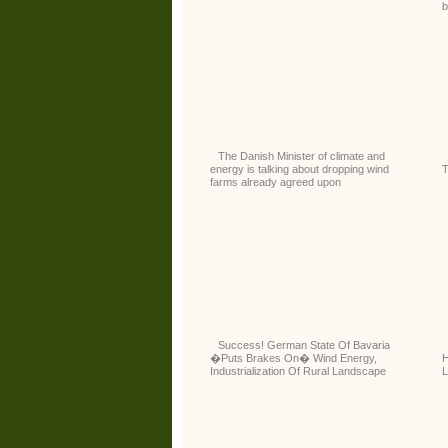
b
The Danish Minister of climate and
energy is talking about dropping wind
T
farms already agreed upon
Success! German State Of Bavaria
�Puts Brakes On� Wind Energy,
H
Industrialization Of Rural Landscape
L