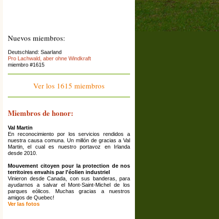
Nuevos miembros:
Deutschland: Saarland
Pro Lachwald, aber ohne Windkraft
miembro #1615
France : Franche-Comté
Association La Colère des Ours
Ver los 1615 miembros
miembro #1614
Espana: Catalunya
El Saüquer, associació per la preservació del
Miembros de honor:
territori
miembro #1613
Val Martin
France: Rhône Alpes (Ardèche)
En reconocimiento por los servicios rendidos a
La Maison Écologique
nuestra causa comuna. Un millón de gracias a Val
miembro #1612
Martin, el cual es nuestro portavoz en Irlanda
desde 2010.
Grèce: Corinthia
Ziria Protection Network
Mouvement citoyen pour la protection de nos
miembro #1611
territoires envahis par l'éolien industriel
Vinieron desde Canada, con sus banderas, para
France: Haute-Marne ; Grand Est
ayudarnos a salvar el Mont-Saint-Michel de los
Association Les Amis De Reynel
parques eólicos. Muchas gracias a nuestros
miembro #1610
amigos de Quebec!
Ver las fotos
France: Bourgogne
association de défense de l'environnement des