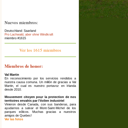
Nuevos miembros:
Deutschland: Saarland
Pro Lachwald, aber ohne Windkraft
miembro #1615
France : Franche-Comté
Association La Colère des Ours
Ver los 1615 miembros
miembro #1614
Espana: Catalunya
El Saüquer, associació per la preservació del
Miembros de honor:
territori
miembro #1613
Val Martin
France: Rhône Alpes (Ardèche)
En reconocimiento por los servicios rendidos a
La Maison Écologique
nuestra causa comuna. Un millón de gracias a Val
miembro #1612
Martin, el cual es nuestro portavoz en Irlanda
desde 2010.
Grèce: Corinthia
Ziria Protection Network
Mouvement citoyen pour la protection de nos
miembro #1611
territoires envahis par l'éolien industriel
Vinieron desde Canada, con sus banderas, para
France: Haute-Marne ; Grand Est
ayudarnos a salvar el Mont-Saint-Michel de los
Association Les Amis De Reynel
parques eólicos. Muchas gracias a nuestros
miembro #1610
amigos de Quebec!
Ver las fotos
France: Bourgogne
association de défense de l'environnement des