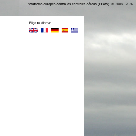
Plataforma europea contra las centrales eólicas (EPAW) © 2008 - 2026
Elige tu idioma: