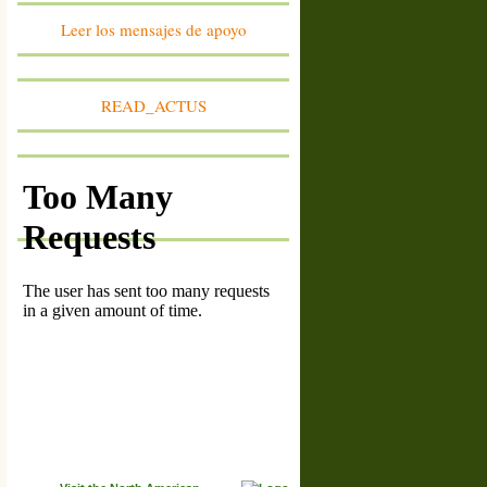
communes de Sainte-Colombe des Bois, Suilly-la-
Tour
Leer los mensajes de apoyo
miembro #1609
France: franche-Comté
Association Vivre au pied du Mont d'Or
miembro #1608
READ_ACTUS
Belgique : Province du Luxembourg
Non aux parcs éoliens à Habay
miembro #1607
France: Vendée
Association Vent des Noues
miembro #1606
France: Bourgogne-Franche-Comté
Association des Vrais Amis de la Forêt d'Arne
miembro #1605
France: Hauts de France
Association pour la Sauvegarde de l'Environnement
de Plessier de Roye et de ses Alentours
miembro #1604
France: Corrèze - 19
Association Agir Autrement Pour La Xaintrie
miembro #1603
Lithuania: Radviliskis region
Alksniupiu Bendruomene
miembro #1602
Suisse: Canton de Fribourg
Paysage Libre Fribourg