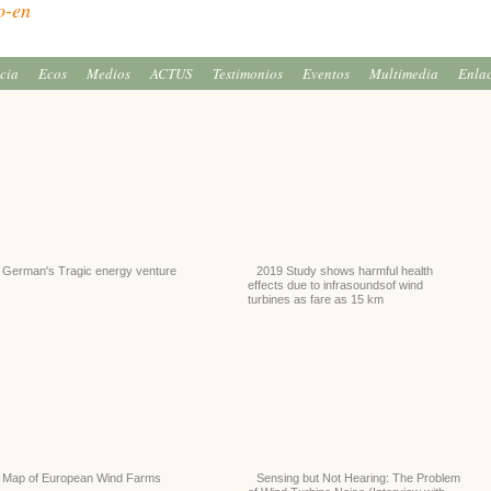
icia
Ecos
Medios
ACTUS
Testimonios
Eventos
Multimedia
Enla
German's Tragic energy venture
2019 Study shows harmful health
effects due to infrasoundsof wind
turbines as fare as 15 km
Map of European Wind Farms
Sensing but Not Hearing: The Problem