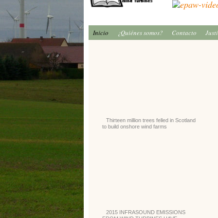
Inicio
¿Quiénes somos?
Contacto
Just
Thirteen million trees felled in Scotland
to build onshore wind farms
2015 INFRASOUND EMISSIONS