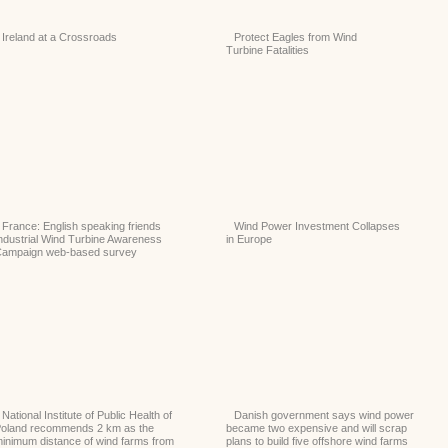
Ireland at a Crossroads
Protect Eagles from Wind
Turbine Fatalities
France: English speaking friends
Wind Power Investment Collapses
ndustrial Wind Turbine Awareness
in Europe
ampaign web-based survey
National Institute of Public Health of
Danish government says wind power
oland recommends 2 km as the
became two expensive and will scrap
inimum distance of wind farms from
plans to build five offshore wind farms