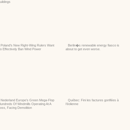
uildings
Poland's New Right-Wing Rulers Want
Berlin�s renewable energy fiasco is
o Effectively Ban Wind Power
about to get even worse.
Nederland Europe’s Green Mega-Flop
Québec: Fini les factures gonflées à
undreds Of Windmills Operating At A
l’éolienne
oss, Facing Demolition