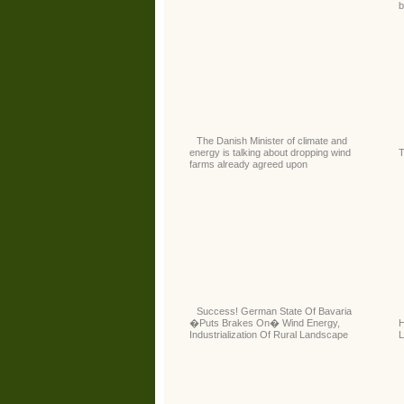
b
The Danish Minister of climate and
energy is talking about dropping wind
T
farms already agreed upon
Success! German State Of Bavaria
�Puts Brakes On� Wind Energy,
H
Industrialization Of Rural Landscape
L