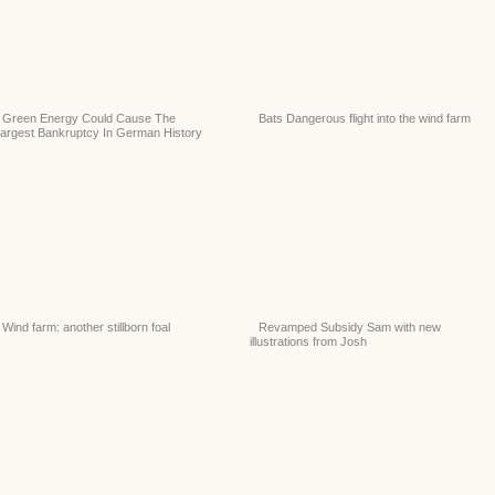
Green Energy Could Cause The
Bats Dangerous flight into the wind farm
argest Bankruptcy In German History
Wind farm: another stillborn foal
Revamped Subsidy Sam with new
illustrations from Josh