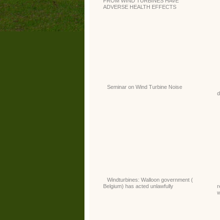
FROM WIND TURBINES HAVE
ADVERSE HEALTH EFFECTS
Seminar on Wind Turbine Noise
d
Windturbines: Walloon government (
Belgium) has acted unlawfully
r
w