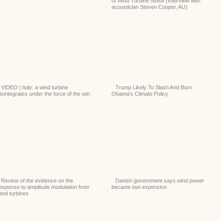
of Wind Turbine Noise (Interview with
acoustician Steven Cooper, AU)
VIDEO | Italy: a wind turbine
Trump Likely To Slash And Burn
isintegrates under the force of the win
Obama’s Climate Policy
Review of the evidence on the
Danish government says wind power
esponse to amplitude modulation from
became two expensive
ind turbines