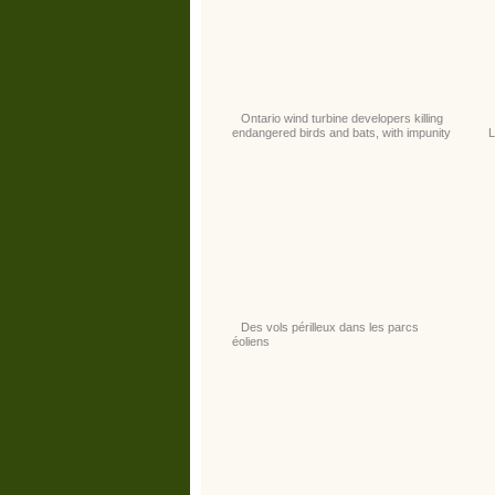
Ontario wind turbine developers killing
endangered birds and bats, with impunity
L
Des vols périlleux dans les parcs
éoliens