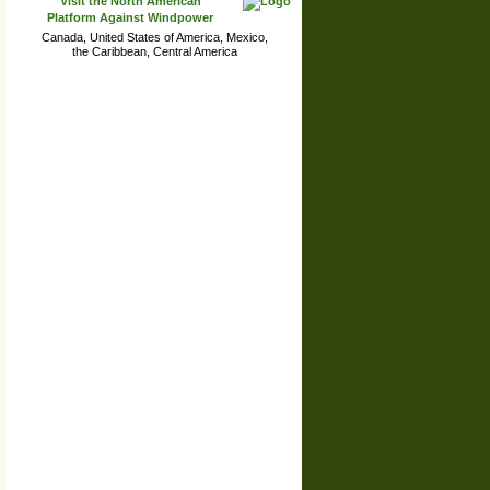
Visit the North American
miembro #1601
Platform Against Windpower
Canada, United States of America, Mexico,
France: Lorraine
the Caribbean, Central America
Association de dÉfense de l environnement rural
miembro #1600
France: Haute Vienne
Association Vue Imprenable d'Eoliennes
miembro #1599
France: Auvergne
Association Contrevent-Bagnols
miembro #1598
France: Bourgogne
Association de DEFENSE DU PLATEAU
NIVERNAIS BOISE , BERTANGES ET VALLEES
DE LA NIEVRE
miembro #1597
France: Limousin
Association GUERET ENVIRONNEMENT
miembro #1596
France: Grand Est
Association Les Amis d'Oudincourt- ALAO
miembro #1595
France: Rhône-Alpes
Association Sauvegarde Bocage Audes Chazemais
miembro #1594
France: Normandie
Association de Défense de l'Environnement et des