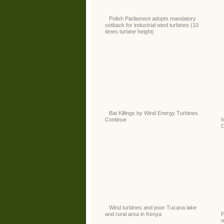
Polish Parliament adopts mandatory
setback for industrial wind turbines (10
times turbine height)
Bat Killings by Wind Energy Turbines
Continue
I
C
Wind turbines and poor Tucana lake
and rural area in Kenya
P
m