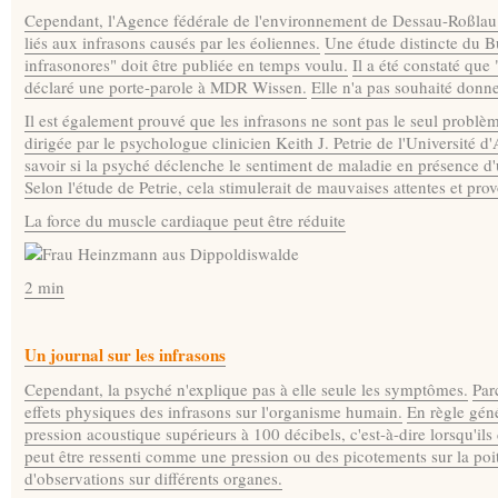
Cependant, l'Agence fédérale de l'environnement de Dessau-Roßlau 
liés aux infrasons causés par les éoliennes.
Une étude distincte du Bu
infrasonores" doit être publiée en temps voulu.
Il a été constaté que
déclaré une porte-parole à MDR Wissen.
Elle n'a pas souhaité donne
Il est également prouvé que les infrasons ne sont pas le seul problè
dirigée par le psychologue clinicien Keith J. Petrie de l'Université
savoir si la psyché déclenche le sentiment de maladie en présence d'
Selon l'étude de Petrie, cela stimulerait de mauvaises attentes et pr
La force du muscle cardiaque peut être réduite
2 min
Un journal sur les infrasons
Cependant, la psyché n'explique pas à elle seule les symptômes.
Par
effets physiques des infrasons sur l'organisme humain.
En règle géné
pression acoustique supérieurs à 100 décibels, c'est-à-dire lorsqu'il
peut être ressenti comme une pression ou des picotements sur la poit
d'observations sur différents organes.