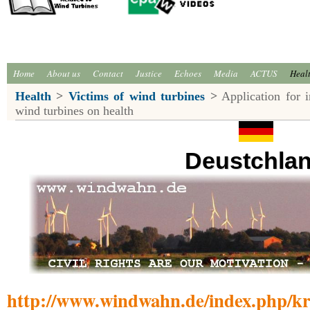
Home
About us
Contact
Justice
Echoes
Media
ACTUS
Heal
Health
>
Victims of wind turbines
>
Application for i
wind turbines on health
Deustchla
http://www.windwahn.de/index.php/kr