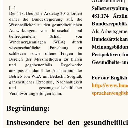
Ärztekammern
Selbstverwaltung
[...]
Der 118. Deutsche Ärztetag 2015 fordert
481.174 Ärzti
daher die Bundesregierung auf, die
Bundesrepublik
Wissenslücken zu den gesundheitlichen
Auswirkungen von Infraschall und
Als Arbeitsgeme
tieffrequentem Schall von
Bundesärzteka
Windenergieanlagen (WEA) durch
Meinungsbildun
wissenschaftliche Forschung zu
schließen sowie offene Fragen im
Perspektiven f
Bereich der Messmethoden zu klären
Gesundheits- und
und gegebenenfalls Regelwerke
anzupassen, damit der Ausbau und der
Betrieb von WEA mit Bedacht, Sorgfalt,
For our English
ganzheitlicher Expertise, Nachhaltigkeit
http://www.bun
und gesamtgesellschaftlicher
sprachen/englis
Verantwortung erfolgen kann.
Begründung:
Insbesondere bei den gesundheitli