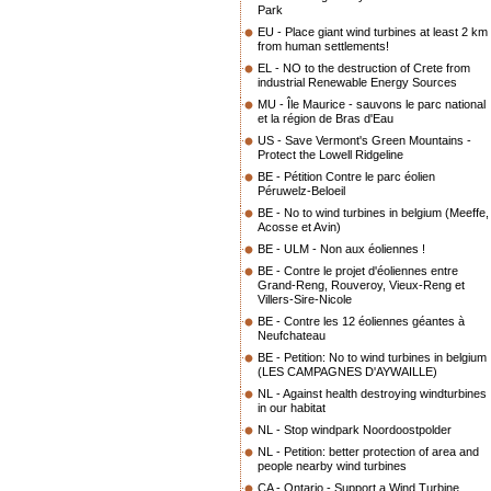
Park
EU - Place giant wind turbines at least 2 km
from human settlements!
EL - NO to the destruction of Crete from
industrial Renewable Energy Sources
MU - Île Maurice - sauvons le parc national
et la région de Bras d'Eau
US - Save Vermont's Green Mountains -
Protect the Lowell Ridgeline
BE - Pétition Contre le parc éolien
Péruwelz-Beloeil
BE - No to wind turbines in belgium (Meeffe,
Acosse et Avin)
BE - ULM - Non aux éoliennes !
BE - Contre le projet d'éoliennes entre
Grand-Reng, Rouveroy, Vieux-Reng et
Villers-Sire-Nicole
BE - Contre les 12 éoliennes géantes à
Neufchateau
BE - Petition: No to wind turbines in belgium
(LES CAMPAGNES D'AYWAILLE)
NL - Against health destroying windturbines
in our habitat
NL - Stop windpark Noordoostpolder
NL - Petition: better protection of area and
people nearby wind turbines
CA - Ontario - Support a Wind Turbine