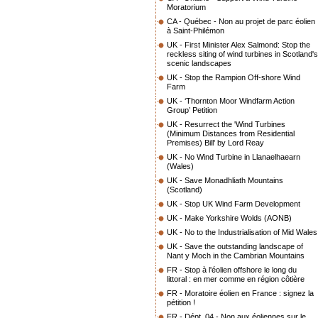
Moratorium
CA - Québec - Non au projet de parc éolien
à Saint-Philémon
UK - First Minister Alex Salmond: Stop the
reckless siting of wind turbines in Scotland's
scenic landscapes
UK - Stop the Rampion Off-shore Wind
Farm
UK - ‘Thornton Moor Windfarm Action
Group’ Petition
UK - Resurrect the 'Wind Turbines
(Minimum Distances from Residential
Premises) Bill' by Lord Reay
UK - No Wind Turbine in Llanaelhaearn
(Wales)
UK - Save Monadhliath Mountains
(Scotland)
UK - Stop UK Wind Farm Development
UK - Make Yorkshire Wolds (AONB)
UK - No to the Industrialisation of Mid Wales
UK - Save the outstanding landscape of
Nant y Moch in the Cambrian Mountains
FR - Stop à l'éolien offshore le long du
littoral : en mer comme en région côtière
FR - Moratoire éolien en France : signez la
pétition !
FR - Dépt. 04 - Non aux éoliennes sur le