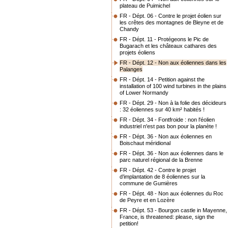
plateau de Puimichel
FR - Dépt. 06 - Contre le projet éolien sur
les crêtes des montagnes de Bleyne et de
Chandy
FR - Dépt. 11 - Protégeons le Pic de
Bugarach et les châteaux cathares des
projets éoliens
FR - Dépt. 12 - Non aux éoliennes dans les
Palanges
FR - Dépt. 14 - Petition against the
installation of 100 wind turbines in the plains
of Lower Normandy
FR - Dépt. 29 - Non à la folie des décideurs
: 32 éoliennes sur 40 km² habités !
FR - Dépt. 34 - Fontfroide : non l'éolien
industriel n'est pas bon pour la planète !
FR - Dépt. 36 - Non aux éoliennes en
Boischaut méridional
FR - Dépt. 36 - Non aux éoliennes dans le
parc naturel régional de la Brenne
FR - Dépt. 42 - Contre le projet
d’implantation de 8 éoliennes sur la
commune de Gumières
FR - Dépt. 48 - Non aux éoliennes du Roc
de Peyre et en Lozère
FR - Dépt. 53 - Bourgon castle in Mayenne,
France, is threatened: please, sign the
petition!