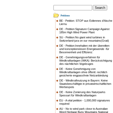
Petitions
BE - Petition: STOP aux Eoliennes d'Aische
Liernu
DE - Petition:Signature Campaign Against
185m High Wind Power Plant
SU - Petition:No giant wind turbines in
Switzerland-jura on our mountains(Grati)
DE - Petition:Innehalten mit der übereilten
und konzeptionslosen Energiewende -für
Besonnenheit und Effizienz:
DE - Genehmigungsverfahren für
Windkraftanlagen (WKA): Berücksichtigung
des nächtlichen Vogelzuges
DE - Keine Genehmigung von
Windkraftanlagen ohne öffentl. rechtlich
gesicherte engpassfreie Netzanbindung
DE - Windkraftnutzung in Bayern: Keine
Staatsbeschäftigte in privatwirtschaftlichen
Werbespots
DE - Keine Zonierung des Naturparks
Spessart für Windkraftanlagen
EU - A vital petition - 1,000,000 signatures
required
AU - No to wind park close to Australian
Word Heritage Buny Mountains National