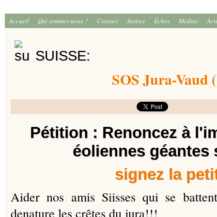
Accueil
Qui sommes-nous ?
Contact
Justice
Échos
Médias
Act
SUISSE:
SOS Jura-Vaud 
Pétition
: Renoncez à l'i
éoliennes géantes 
signez la peti
Aider nos amis Siisses qui se batten
denature les crêtes du jura
!!!