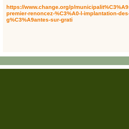
https://www.change.org/p/municipalit%C3%A9s-
premier-renoncez-%C3%A0-l-implantation-de
g%C3%A9antes-sur-grati