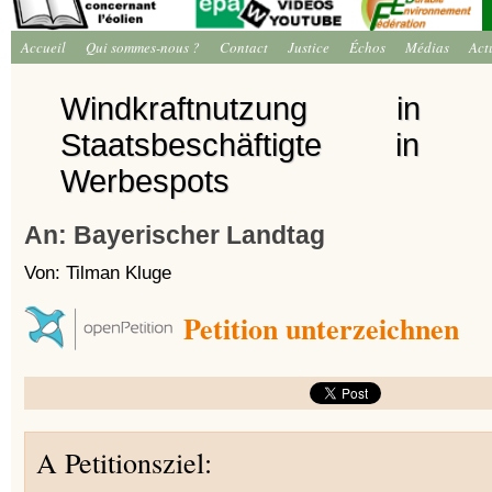
Accueil
Qui sommes-nous ?
Contact
Justice
Échos
Médias
Act
Windkraftnutzung in
Staatsbeschäftigte in priv
Werbespots
An: Bayerischer Landtag
Von: Tilman Kluge
Petition unterzeichnen
A Petitionsziel: