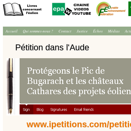
Accueil
Qui sommes-nous ?
Contact
Justice
Échos
Médias
Act
Pétition dans l'Aude
www.ipetitions.com/petit