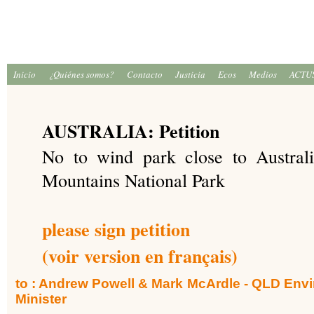
Inicio
¿Quiénes somos?
Contacto
Justicia
Ecos
Medios
ACTU
AUSTRALIA: Petition
No to wind park close to Austra
Mountains National Park
please sign petition
(voir version en français)
to : Andrew Powell & Mark McArdle - QLD Env
Minister