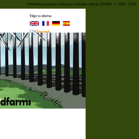
Plataforma europea contra las centrales eólicas (EPAW) © 2008 - 2026
Elige tu idioma: