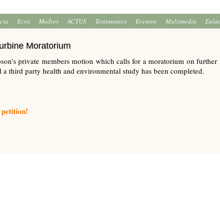
icia
Ecos
Medios
ACTUS
Testimonios
Eventos
Multimedia
Enla
Turbine Moratorium
on’s private members motion which calls for a moratorium on further
l a third party health and environmental study has been completed.
 petition!