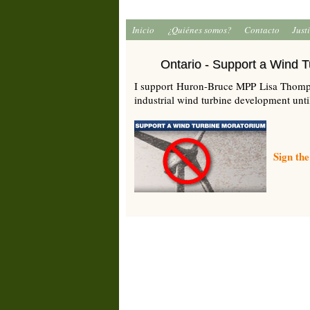
Inicio
¿Quiénes somos?
Contacto
Just
Ontario - Support a Wind 
I support Huron-Bruce MPP Lisa Thomps
industrial wind turbine development unti
Sign the